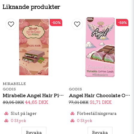
surhetsreglerandemedel (citronsyra)].
Liknande produkter
Näringsinformationper 100 gEnergi2107 kJ / 504
kcal Fett28 gvarav mättat fett21 gKolhydrat54 gvarav
-50%
-59%
sockerarter38 gProtein9 gSalt0,45 g
MIRABELLE
GODIS
GODIS
Mirabelle Angel Hair Pink 80g
Angel Hair Chocolate Original Taste 100g
44,65 DKK
31,71 DKK
89,95 DKK
77,01 DKK
Slut på lager
Förbeställningsvara
0 Styck
0 Styck
Bevaka
Bevaka