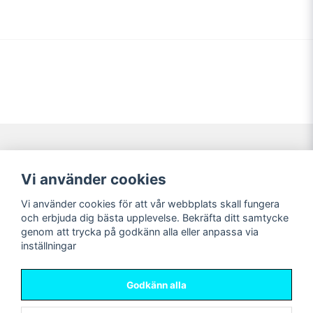
Navigering
Mitt konto
Vi använder cookies
Köpvillkor
Logga in
Vi använder cookies för att vår webbplats skall fungera
Nyheter!
Registrera dig
och erbjuda dig bästa upplevelse. Bekräfta ditt samtycke
Förbeställning
Glömt lösenord?
genom att trycka på godkänn alla eller anpassa via
inställningar
Sociala medier
Sweet Nerds
Facebook
© Copyright 2026
Godkänn alla
Instagram