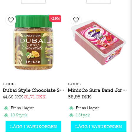
-29%
GODIS
GODIS
Dubai Style Chocolate Spread 150g
MinicCo Sura Band Jordgubb 1,5kg
31,71 DKK
89,95 DKK
44,65 DKK
Finns i lager
Finns i lager
13 Styck
1 Styck
LÄGG I VARUKORGEN
LÄGG I VARUKORGEN