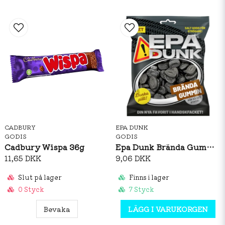
CADBURY
EPA DUNK
GODIS
GODIS
Cadbury Wispa 36g
Epa Dunk Brända Gummin 80g
11,65 DKK
9,06 DKK
Slut på lager
Finns i lager
0 Styck
7 Styck
Bevaka
LÄGG I VARUKORGEN