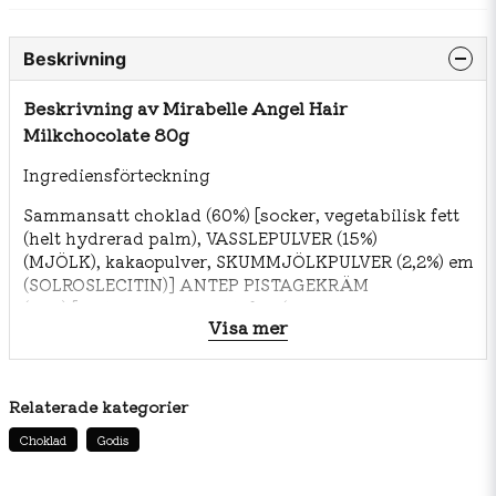
Beskrivning
Beskrivning av Mirabelle Angel Hair
Milkchocolate 80g
Ingrediensförteckning
Sammansatt choklad (60%) [socker, vegetabilisk fett
(helt hydrerad palm), VASSLEPULVER (15%)
(MJÖLK), kakaopulver, SKUMMJÖLKPULVER (2,2%) emul
(SOLROSLECITIN)] ANTEP PISTAGEKRÄM
(20%) [socker, vegetabilisk fett (bomull, solrosolja,
Visa mer
helt hydrerad palm), ANTEP PISTAGEPASTA (30%),
HELMJÖLKSPULVER, SKUMMJÖLKSPULVER,
färgämnen (Kopparkomplex av klorofyller och
klorofylliner E141, gurkmeja),
Relaterade kategorier
emulgeringsmedel(SOLROSLECITIN)], Pismaniye
Choklad
Godis
(20%) (Turkisk sockervadd)
[socker, vetemjöl (GLUTEN), vegetabilisk fett (helt
hydrerad palm), smakämne (vanillin),