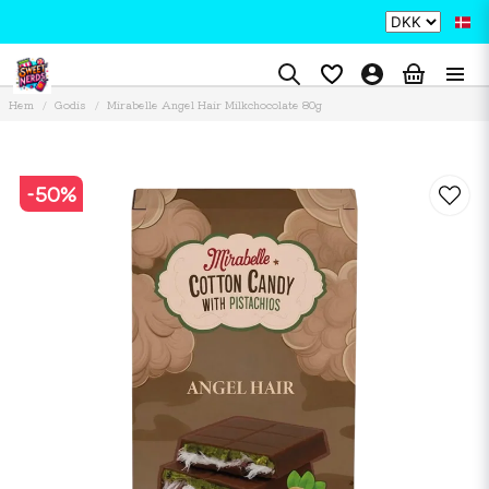
Hem
Godis
Mirabelle Angel Hair Milkchocolate 80g
-
50
%