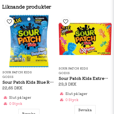
0,1g / Varav mättat fett: 0,1g / Kolhydrater: 77g / Varav
Liknande produkter
sockerarter: 63g / Protein: 2,8g / Salt: 0,05g.
SOUR PATCH KIDS
SOUR PATCH KIDS
GODIS
GODIS
Sour Patch Kids Extreme Theatre Box 99g
Sour Patch Kids Blue Raspberry 102g
23,3 DKK
22,65 DKK
Slut på lager
Slut på lager
0 Styck
0 Styck
Bevaka
Bevaka