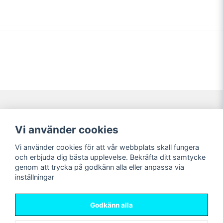
Navigering
Mitt konto
Vi använder cookies
Köpvillkor
Logga in
Vi använder cookies för att vår webbplats skall fungera
Nyheter!
Registrera dig
och erbjuda dig bästa upplevelse. Bekräfta ditt samtycke
Förbeställning
Glömt lösenord?
genom att trycka på godkänn alla eller anpassa via
inställningar
Sociala medier
Sweet Nerds
Facebook
© Copyright 2026
Godkänn alla
Instagram