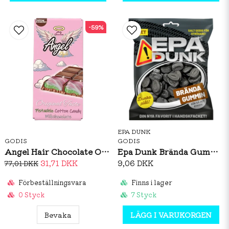
-59%
EPA DUNK
GODIS
GODIS
Angel Hair Chocolate Original Taste 100g
Epa Dunk Brända Gummin 80g
31,71 DKK
9,06 DKK
77,01 DKK
Förbeställningsvara
Finns i lager
0 Styck
7 Styck
Bevaka
LÄGG I VARUKORGEN