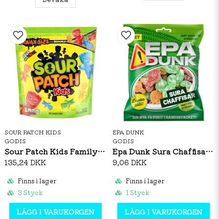
SOUR PATCH KIDS
EPA DUNK
GODIS
GODIS
Sour Patch Kids Family Size 816g
Epa Dunk Sura Chaffisar 80g
135,24 DKK
9,06 DKK
Finns i lager
Finns i lager
3 Styck
1 Styck
LÄGG I VARUKORGEN
LÄGG I VARUKORGEN