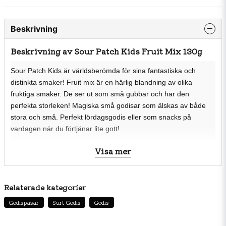
Beskrivning
Beskrivning av Sour Patch Kids Fruit Mix 130g
Sour Patch Kids är världsberömda för sina fantastiska och
distinkta smaker! Fruit mix är en härlig blandning av olika
fruktiga smaker. De ser ut som små gubbar och har den
perfekta storleken! Magiska små godisar som älskas av både
stora och små. Perfekt lördagsgodis eller som snacks på
vardagen när du förtjänar lite gott!
Visa mer
Ingredienser
Socker, glukossirap, vatten, stärkelse, gelatin, syra
Relaterade kategorier
[E296], färg [E163, E153, E100], äppeljuicekoncentrat,
Godispåsar
Surt Godis
Godis
surhetsreglerande medel [E333], aromer, palmolja.
Näringsvärde Per 100g: Energi: 1387kJ/326kcal / Fett: