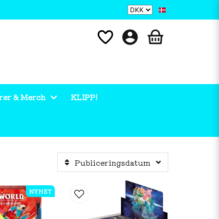
rer & Merch
KLIPP!
Publiceringsdatum
NYHET