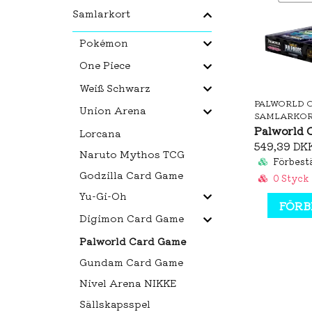
Samlarkort
Pokémon
One Piece
Weiß Schwarz
Union Arena
SAMLARKO
Lorcana
549,39 DK
Naruto Mythos TCG
Förbestä
Godzilla Card Game
0 Styck
Yu-Gi-Oh
FÖRB
Digimon Card Game
Palworld Card Game
Gundam Card Game
Nivel Arena NIKKE
Sällskapsspel