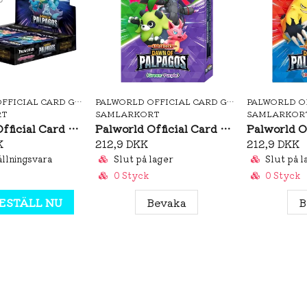
PALWORLD OFFICIAL CARD GAME
PALWORLD OFFICIAL CARD GAME
RT
SAMLARKORT
SAMLARKOR
Palworld Official Card Game Dawn of Palpagos BP01 Booster Box (JP)
Palworld Official Card Game: Dawn of Palpagos Trial Deck Green-Purple
K
212,9 DKK
212,9 DKK
llningsvara
Slut på lager
Slut på l
0 Styck
0 Styck
ESTÄLL NU
Bevaka
B