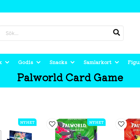
k
Godis
Snacks
Samlarkort
Figu
Palworld Card Game
NYHET
NYHET