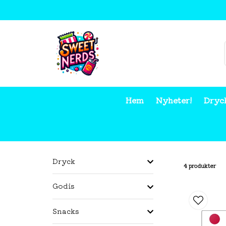
Hem
Nyheter!
Dryc
Hem
Samlarkort
Palworld Card Game
Dryck
4 produkter
Godis
Snacks