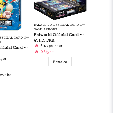
PALWORLD OFFICIAL CARD GAME
SAMLARKORT
Palworld Official Card Game Dawn of Palpagos BP01 Booster Box
PALWORLD OFFICIAL CARD GAME
491,15 DKK
T
Slut på lager
Palworld Official Card Game: Dawn of Palpagos Trial Deck Red-Blue
0 Styck
ager
Bevaka
evaka