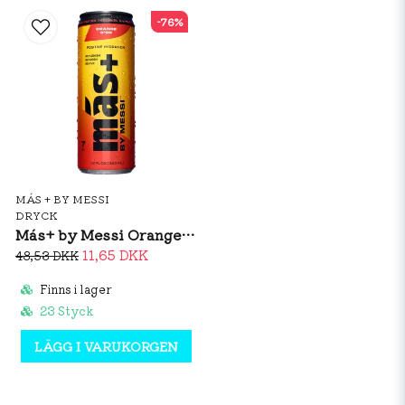
-76%
MÁS + BY MESSI
DRYCK
Más+ by Messi Orange d'Or 355ml
11,65 DKK
48,53 DKK
Finns i lager
23 Styck
LÄGG I VARUKORGEN