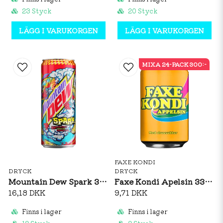
23 Styck
20 Styck
LÄGG I VARUKORGEN
LÄGG I VARUKORGEN
MIXA 24-PACK 300:-
FAXE KONDI
DRYCK
DRYCK
Mountain Dew Spark 330ml
Faxe Kondi Apelsin 330ml
16,18 DKK
9,71 DKK
Finns i lager
Finns i lager