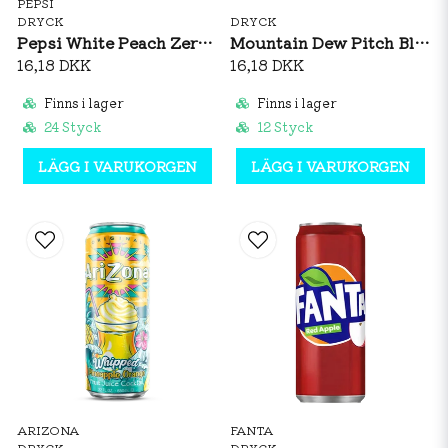
PEPSI
DRYCK
DRYCK
Pepsi White Peach Zero 350ml
Mountain Dew Pitch Black 330ml
16,18 DKK
16,18 DKK
Finns i lager
Finns i lager
24 Styck
12 Styck
LÄGG I VARUKORGEN
LÄGG I VARUKORGEN
ARIZONA
FANTA
DRYCK
DRYCK