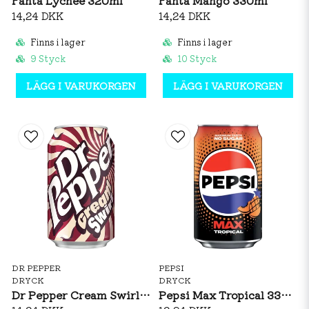
Fanta Lychee 320ml
Fanta Mango 330ml
14,24 DKK
14,24 DKK
Finns i lager
Finns i lager
9 Styck
10 Styck
LÄGG I VARUKORGEN
LÄGG I VARUKORGEN
DR PEPPER
PEPSI
DRYCK
DRYCK
Dr Pepper Cream Swirl 330ml
Pepsi Max Tropical 330ml