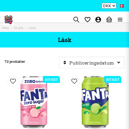
Hem
Dryck
Läsk
Läsk
72 produkter
Publiceringsdatum
NYHET
NYHET