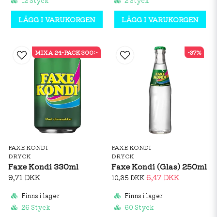
12 Styck
2 Styck
LÄGG I VARUKORGEN
LÄGG I VARUKORGEN
MIXA 24-PACK 300:-
-37%
FAXE KONDI
FAXE KONDI
DRYCK
DRYCK
Faxe Kondi 330ml
Faxe Kondi (Glas) 250ml
9,71 DKK
6,47 DKK
10,35 DKK
Finns i lager
Finns i lager
26 Styck
60 Styck