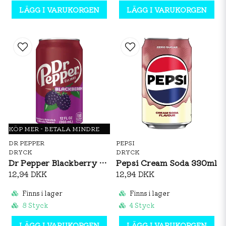
LÄGG I VARUKORGEN
LÄGG I VARUKORGEN
KÖP MER - BETALA MINDRE
DR PEPPER
PEPSI
DRYCK
DRYCK
Dr Pepper Blackberry 355ml
Pepsi Cream Soda 330ml
12,94 DKK
12,94 DKK
Finns i lager
Finns i lager
8 Styck
4 Styck
LÄGG I VARUKORGEN
LÄGG I VARUKORGEN