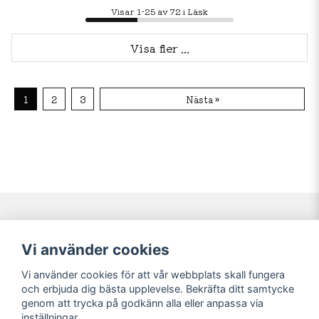
Visar 1-25 av 72 i Läsk
Visa fler ...
1
2
3
Nästa »
Navigering
Mitt konto
Vi använder cookies
Köpvillkor
Logga in
Vi använder cookies för att vår webbplats skall fungera
Nyheter!
Registrera dig
och erbjuda dig bästa upplevelse. Bekräfta ditt samtycke
Förbeställning
Glömt lösenord?
genom att trycka på godkänn alla eller anpassa via
inställningar