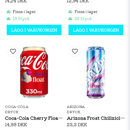
14,24 DKK
12,94 DKK
Finns i lager
Finns i lager
18 Styck
23 Styck
LÄGG I VARUKORGEN
LÄGG I VARUKORGEN
COCA-COLA
ARIZONA
DRYCK
DRYCK
Coca-Cola Cherry Float 330ml
Arizona Frost Chillzicle 650ml
14,88 DKK
23,3 DKK