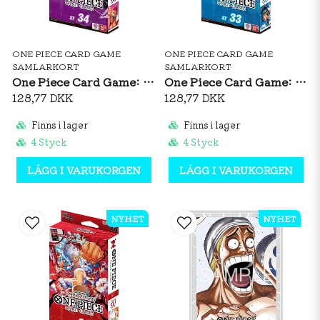
ONE PIECE CARD GAME
ONE PIECE CARD GAME
SAMLARKORT
SAMLARKORT
One Piece Card Game: Starter Deck ST34 PURPLE Charlotte Katakuri (ENG)
One Piece Card Game: Starter Deck ST33 BLUE Kuzan (ENG)
128,77 DKK
128,77 DKK
Finns i lager
Finns i lager
4 Styck
4 Styck
LÄGG I VARUKORGEN
LÄGG I VARUKORGEN
NYHET
NYHET