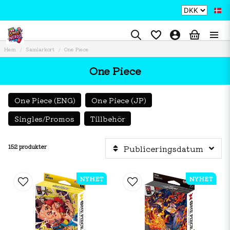
Hem
Samlarkort
One Piece
One Piece
One Piece (ENG)
One Piece (JP)
Singles/Promos
Tillbehör
152 produkter
Publiceringsdatum
NYHET
NYHET