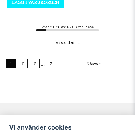
LÄGG I VARUKORGEN
Visar 1-25 av 152 i One Piece
Visa fler ...
...
1
2
3
7
Nästa »
Navigering
Mitt konto
Vi använder cookies
Köpvillkor
Logga in