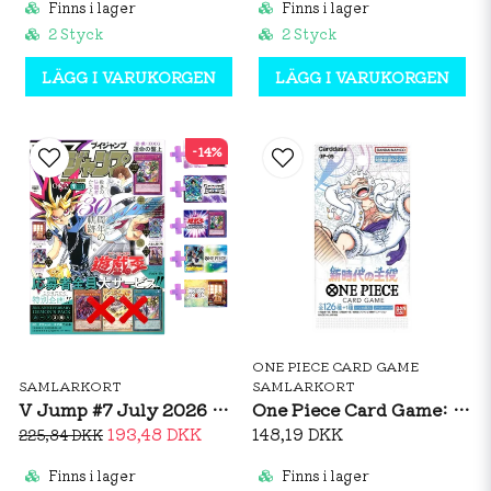
Finns i lager
Finns i lager
2 Styck
2 Styck
LÄGG I VARUKORGEN
LÄGG I VARUKORGEN
-14%
ONE PIECE CARD GAME
SAMLARKORT
SAMLARKORT
V Jump #7 July 2026 Magazine + Promo Cards (JP)
One Piece Card Game: OP05 Awakening Of The New Era - Booster Pack (JP)
193,48 DKK
148,19 DKK
225,84 DKK
Finns i lager
Finns i lager