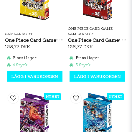
ONE PIECE CARD GAME
SAMLARKORT
SAMLARKORT
One Piece Card Game: Starter Deck ST36 YELLOW Eustass Captain Kid (ENG)
One Piece Card Game: Starter Deck ST35 RED/BLACK Sabo (ENG)
128,77 DKK
128,77 DKK
Finns i lager
Finns i lager
4 Styck
5 Styck
LÄGG I VARUKORGEN
LÄGG I VARUKORGEN
NYHET
NYHET