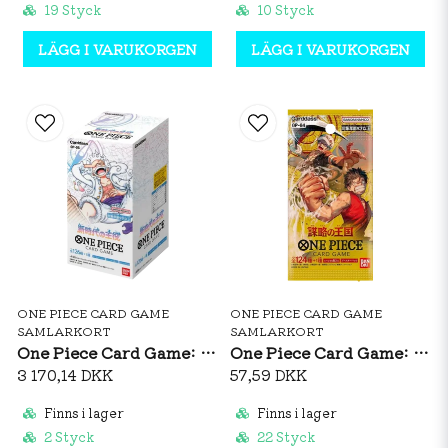
19 Styck
10 Styck
LÄGG I VARUKORGEN
LÄGG I VARUKORGEN
ONE PIECE CARD GAME
ONE PIECE CARD GAME
SAMLARKORT
SAMLARKORT
One Piece Card Game: OP05 Awakening Of The New Era - Booster Box (JP)
One Piece Card Game: OP04 Kingdoms Of Intrigue - Booster Pack (JP)
3 170,14 DKK
57,59 DKK
Finns i lager
Finns i lager
2 Styck
22 Styck