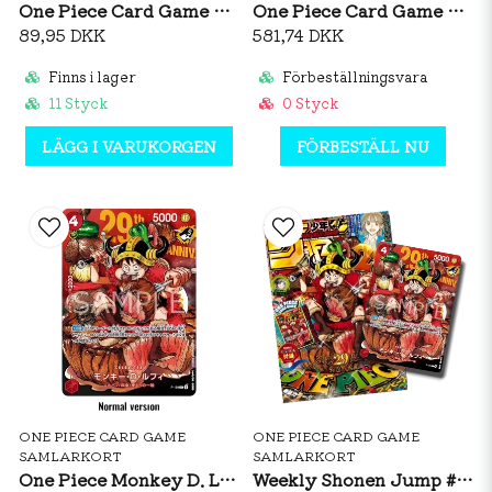
One Piece Card Game Official Sleeves: Premium Matte Tony Tony Chopper
One Piece Card Game Premium Card Collection 29th Anniversary Edition (JP)
89,95 DKK
581,74 DKK
Finns i lager
Förbeställningsvara
11 Styck
0 Styck
LÄGG I VARUKORGEN
FÖRBESTÄLL NU
ONE PIECE CARD GAME
ONE PIECE CARD GAME
SAMLARKORT
SAMLARKORT
One Piece Monkey D. Luffy 29th Anniversary Weekly Shonen Jump Promo (Normal)
Weekly Shonen Jump #33 2026 + One Piece Monkey D. Luffy 29th Anniversary Promo