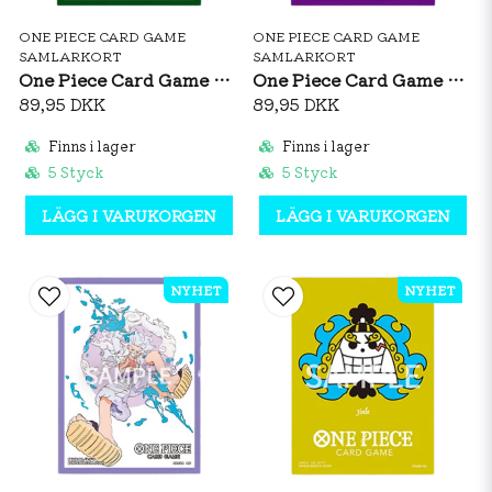
ONE PIECE CARD GAME
ONE PIECE CARD GAME
SAMLARKORT
SAMLARKORT
One Piece Card Game Official Sleeves: Roronoa Zoro Vol. 11
One Piece Card Game Official Sleeves: Boa Hancock Vol. 11
89,95 DKK
89,95 DKK
Finns i lager
Finns i lager
5 Styck
5 Styck
LÄGG I VARUKORGEN
LÄGG I VARUKORGEN
NYHET
NYHET