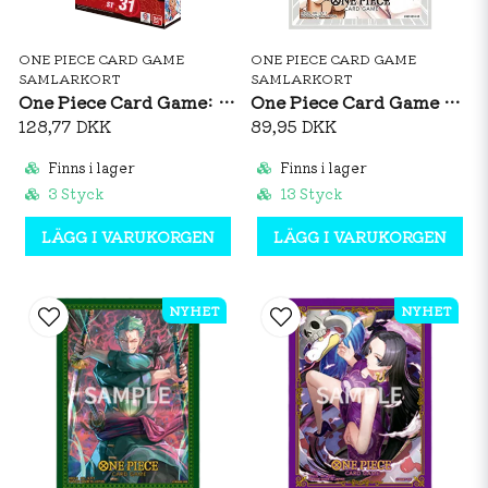
ONE PIECE CARD GAME
ONE PIECE CARD GAME
SAMLARKORT
SAMLARKORT
One Piece Card Game: Starter Deck ST31 RED Monkey D. Luffy (ENG)
One Piece Card Game Official Sleeves: Enel Vol. 14
128,77 DKK
89,95 DKK
Finns i lager
Finns i lager
3 Styck
13 Styck
LÄGG I VARUKORGEN
LÄGG I VARUKORGEN
NYHET
NYHET