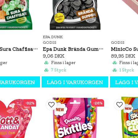
EPA DUNK
GODIS
GODIS
Epa Dunk Sura Chaffisar 80g
Epa Dunk Brända Gummin 80g
9,06 DKK
89,95 DKK
ager
Finns i lager
Finns i la
7 Styck
1 Styck
 VARUKORGEN
LÄGG I VARUKORGEN
LÄGG I
-32%
-26%