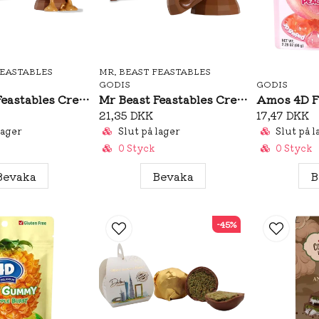
FEASTABLES
MR. BEAST FEASTABLES
GODIS
GODIS
Mr Beast Feastables Creamy Peanut Butter 40g
Mr Beast Feastables Creamy Chocolate Hazelnut 40g
21,35 DKK
17,47 DKK
lager
Slut på lager
Slut på l
0 Styck
0 Styck
Bevaka
Bevaka
B
-45%