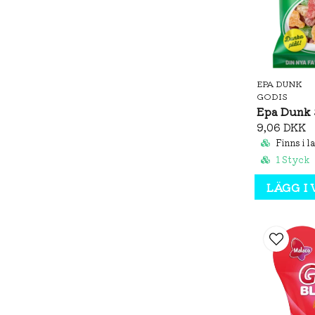
EPA DUNK
GODIS
9,06 DKK
Finns i l
1 Styck
LÄGG I