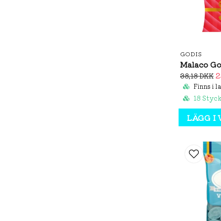
GODIS
2
38,18 DKK
Finns i l
18 Styc
LÄGG I