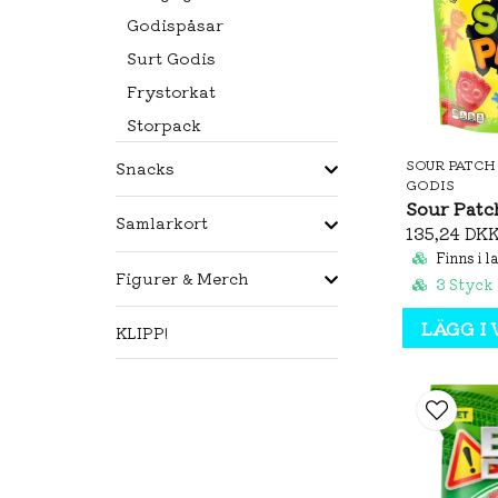
Godispåsar
Surt Godis
Frystorkat
Storpack
SOUR PATCH
Snacks
GODIS
Samlarkort
135,24 DK
Finns i l
Figurer & Merch
3 Styck
LÄGG I
KLIPP!