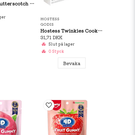
Snickers Butterscotch 40g
ger
HOSTESS
GODIS
Hostess Twinkies Cookie Dough 88g
31,71 DKK
Slut på lager
0 Styck
Bevaka