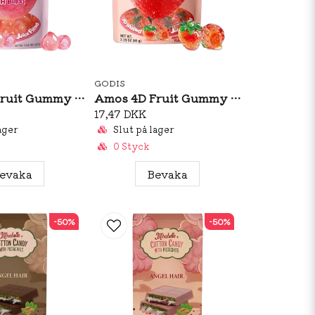
GODIS
Amos 4D Fruit Gummy Peach Burst 65g
Amos 4D Fruit Gummy Strawberry Burst 65g
17,47 DKK
ager
Slut på lager
0 Styck
evaka
Bevaka
-50%
-50%