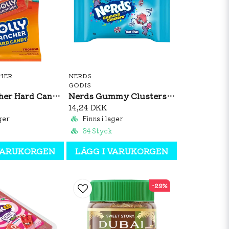
HER
NERDS
GODIS
Jolly Rancher Hard Candy Tropical 184g
Nerds Gummy Clusters Berries 45g
14,24 DKK
ger
Finns i lager
34 Styck
 VARUKORGEN
LÄGG I VARUKORGEN
-29%