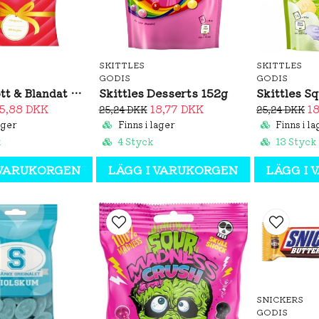
SKITTLES
SKITTLES
GODIS
GODIS
Malaco Gott & Blandat With Love 200g
Skittles Desserts 152g
5,88 DKK
18,77 DKK
1
25,24 DKK
25,24 DKK
ager
Finns i lager
Finns i la
k
4 Styck
13 Styck
 VARUKORGEN
LÄGG I VARUKORGEN
LÄGG I
SNICKERS
GODIS