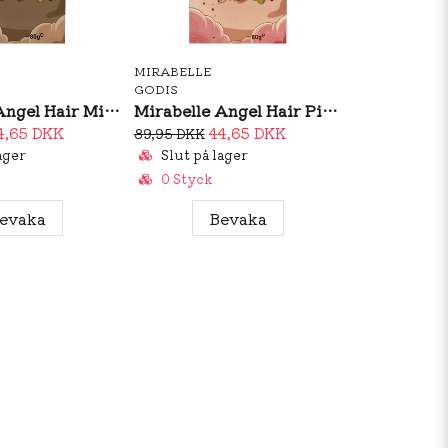
MIRABELLE
GODIS
Mirabelle Angel Hair Milkchocolate 80g
Mirabelle Angel Hair Pink 80g
4,65 DKK
44,65 DKK
89,95 DKK
ager
Slut på lager
0 Styck
evaka
Bevaka