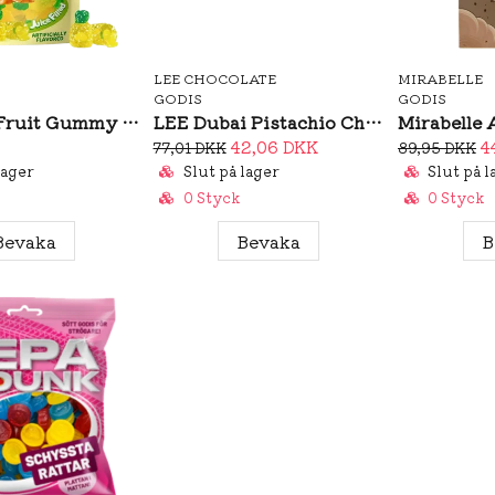
LEE CHOCOLATE
MIRABELLE
GODIS
GODIS
Amos 4D Fruit Gummy Pineapple Burst 65g
LEE Dubai Pistachio Chocolate Ball 85g
42,06 DKK
4
77,01 DKK
89,95 DKK
lager
Slut på lager
Slut på l
0 Styck
0 Styck
Bevaka
Bevaka
B