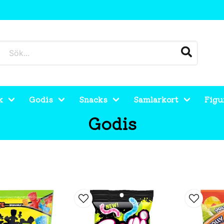
k
Godis
Snacks
Samlarkort
Figu
Godis