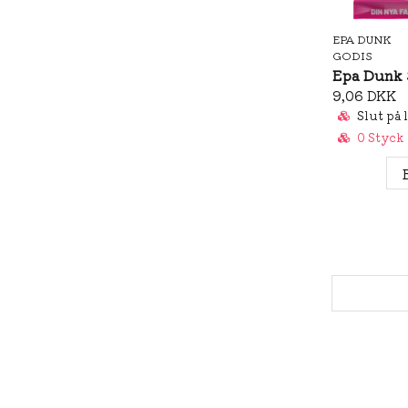
EPA DUNK
GODIS
9,06 DKK
Slut på 
0 Styck