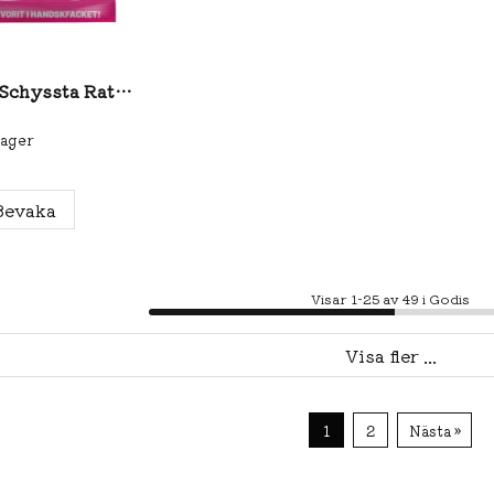
Epa Dunk Schyssta Rattar 80g
lager
Bevaka
Visar 1-25 av 49 i Godis
Visa fler ...
1
2
Nästa »