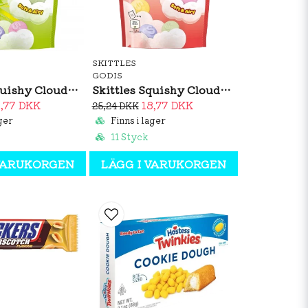
SKITTLES
GODIS
Skittles Squishy Cloudz Sour 94g
Skittles Squishy Clouds 94g
8,77 DKK
18,77 DKK
25,24 DKK
ger
Finns i lager
11 Styck
 VARUKORGEN
LÄGG I VARUKORGEN