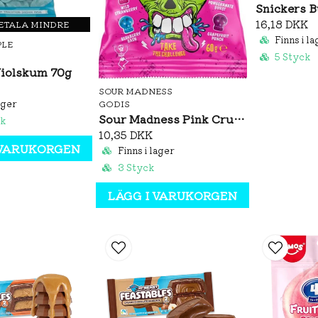
16,18 DKK
BETALA MINDRE
Finns i la
PLE
5 Styck
iolskum 70g
SOUR MADNESS
ager
GODIS
Sour Madness Pink Crush 60g
ck
10,35 DKK
 VARUKORGEN
Finns i lager
3 Styck
LÄGG I VARUKORGEN