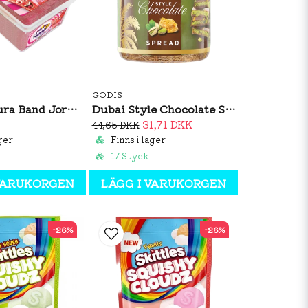
GODIS
MinicCo Sura Band Jordgubb 1,5kg
Dubai Style Chocolate Spread 150g
31,71 DKK
44,65 DKK
ger
Finns i lager
17 Styck
 VARUKORGEN
LÄGG I VARUKORGEN
-26%
-26%