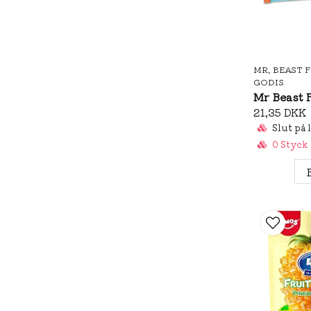
MR. BEAST 
GODIS
21,35 DKK
Slut på 
0 Styck