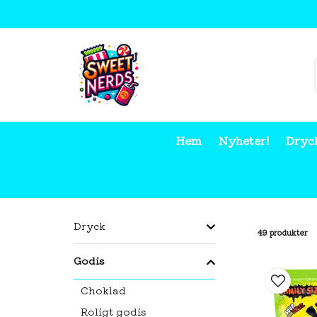
Hem
Nyheter!
Dryc
Hem
Godis
Dryck
49 produkter
Godis
Choklad
Roligt godis