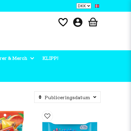
rer & Merch
KLIPP!
Publiceringsdatum