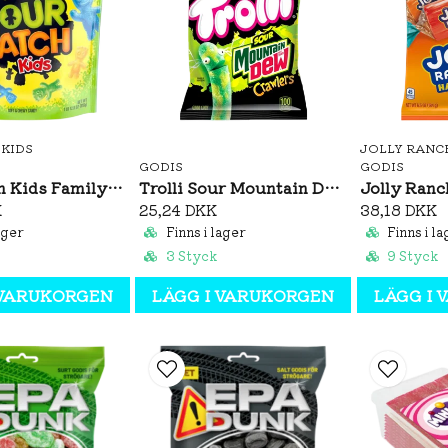
 KIDS
JOLLY RANC
GODIS
GODIS
Sour Patch Kids Family Size 816g
Trolli Sour Mountain Dew Crawlers 120g
K
25,24 DKK
38,18 DKK
ager
Finns i lager
Finns i la
3 Styck
9 Styck
 VARUKORGEN
LÄGG I VARUKORGEN
LÄGG I