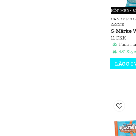
KÖP MER - 
CANDY PEO
GODIS
S-Märke V
11 DKK
Finns i l
481 Sty
LÄGG I