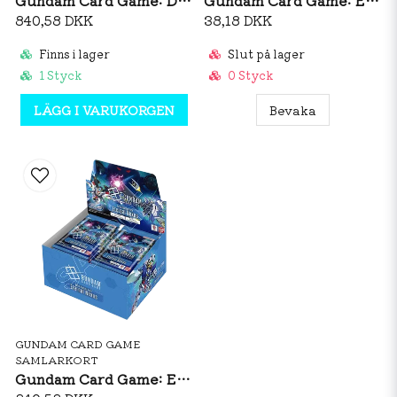
Gundam Card Game: Dual Impact GD02 Booster Box
Gundam Card Game: Eternal Nexus EB01 Booster Pack
840,58 DKK
38,18 DKK
Finns i lager
Slut på lager
1 Styck
0 Styck
LÄGG I VARUKORGEN
Bevaka
GUNDAM CARD GAME
SAMLARKORT
Gundam Card Game: Eternal Nexus EB01 Booster Box