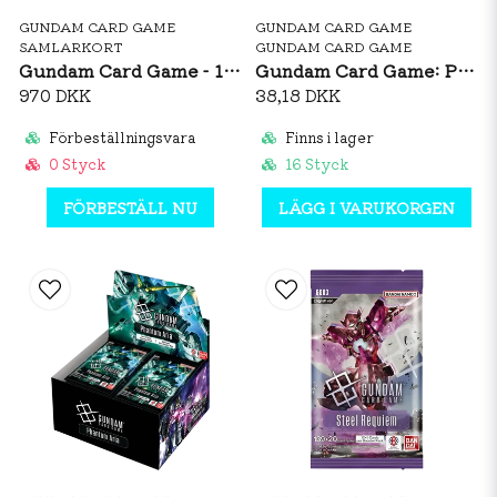
GUNDAM CARD GAME
GUNDAM CARD GAME
SAMLARKORT
GUNDAM CARD GAME
Gundam Card Game - 1st Anniversary Set
Gundam Card Game: Phantom Aria GD04 Booster Pack
970 DKK
38,18 DKK
Förbeställningsvara
Finns i lager
0 Styck
16 Styck
FÖRBESTÄLL NU
LÄGG I VARUKORGEN