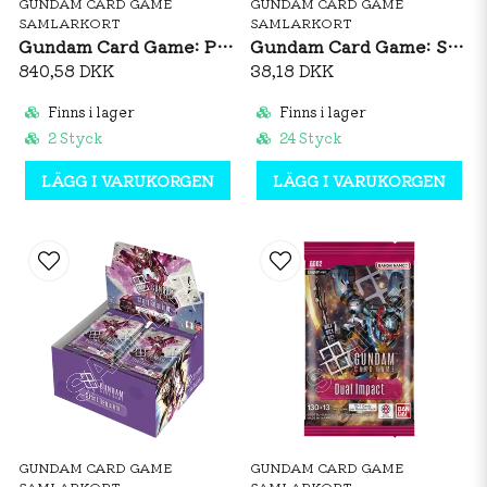
GUNDAM CARD GAME
GUNDAM CARD GAME
SAMLARKORT
SAMLARKORT
Gundam Card Game: Phantom Aria GD04 Booster Box
Gundam Card Game: Steel Requiem GD03 Booster Pack
840,58 DKK
38,18 DKK
Finns i lager
Finns i lager
2 Styck
24 Styck
LÄGG I VARUKORGEN
LÄGG I VARUKORGEN
GUNDAM CARD GAME
GUNDAM CARD GAME
SAMLARKORT
SAMLARKORT