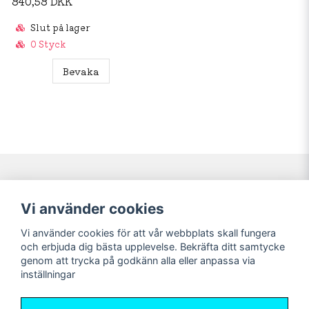
840,58 DKK
Slut på lager
0 Styck
Bevaka
Navigering
Mitt konto
Vi använder cookies
Köpvillkor
Logga in
Vi använder cookies för att vår webbplats skall fungera
Nyheter!
Registrera dig
och erbjuda dig bästa upplevelse. Bekräfta ditt samtycke
Förbeställning
Glömt lösenord?
genom att trycka på godkänn alla eller anpassa via
inställningar
Sociala medier
Sweet Nerds
Facebook
© Copyright 2026