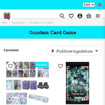
Hem
Samlarkort
Gundam Card Game
Gundam Card Game
9 produkter
Publiceringsdatum
NYHET