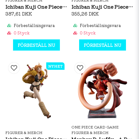
Ichiban Kuji One Piece Elbaf Arc GIANT BASH!! Vol.1 - Monkey D. Luffy
Ichiban Kuji One Piece Elbaf Arc GIANT BASH!! Vol.1 - Usopp
387,61 DKK
355,26 DKK
Förbeställningsvara
Förbeställningsvara
0 Styck
0 Styck
FÖRBESTÄLL NU
FÖRBESTÄLL NU
NYHET
ONE PIECE CARD GAME
FIGURER & MERCH
FIGURER & MERCH