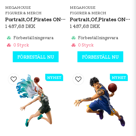
MEGAHOUSE
MEGAHOUSE
FIGURER & MERCH
FIGURER & MERCH
Portrait.Of.Pirates ONE PIECE “SOC” Sanji Ver.R Figure
Portrait.Of.Pirates ONE PIECE “SOC” Trafalgar Law Ver.R Figure
1 487,68 DKK
1 487,68 DKK
Förbeställningsvara
Förbeställningsvara
0 Styck
0 Styck
FÖRBESTÄLL NU
FÖRBESTÄLL NU
NYHET
NYHET