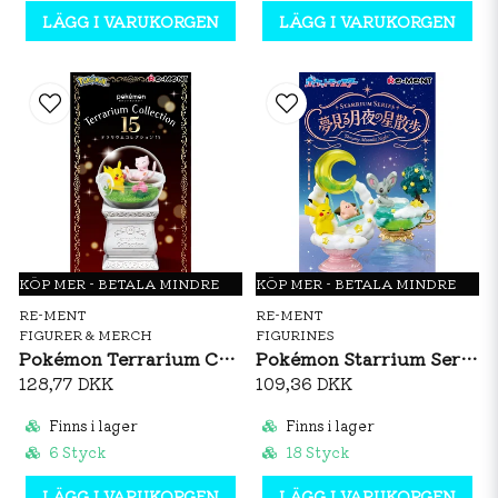
LÄGG I VARUKORGEN
LÄGG I VARUKORGEN
KÖP MER - BETALA MINDRE
KÖP MER - BETALA MINDRE
RE-MENT
RE-MENT
FIGURER & MERCH
FIGURINES
Pokémon Terrarium Collection 15 Figurine
Pokémon Starrium Series Collection Figurine
128,77 DKK
109,36 DKK
Finns i lager
Finns i lager
6 Styck
18 Styck
LÄGG I VARUKORGEN
LÄGG I VARUKORGEN