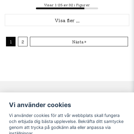
Visar 1-25 av 32 i Figurer
Visa fler ...
1
2
Nästa »
Navigering
Mitt konto
Vi använder cookies
Köpvillkor
Logga in
Vi använder cookies för att vår webbplats skall fungera
Nyheter!
Registrera dig
och erbjuda dig bästa upplevelse. Bekräfta ditt samtycke
Förbeställning
Glömt lösenord?
genom att trycka på godkänn alla eller anpassa via
inställningar