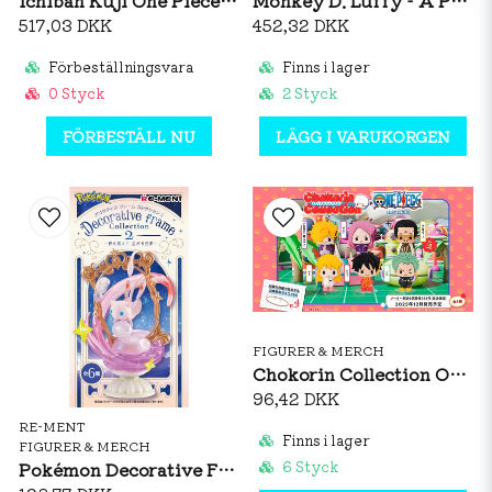
Ichiban Kuji One Piece Elbaf Arc GIANT BASH!! Vol.1 - Nami
Monkey D. Luffy - A Prize Ichiban Kuji Figure
517,03 DKK
452,32 DKK
Förbeställningsvara
Finns i lager
0 Styck
2 Styck
FÖRBESTÄLL NU
LÄGG I VARUKORGEN
FIGURER & MERCH
Chokorin Collection ONE PIECE Egghead Edition
96,42 DKK
RE-MENT
Finns i lager
FIGURER & MERCH
Pokémon Decorative Frame Collection 2 Figurine
6 Styck