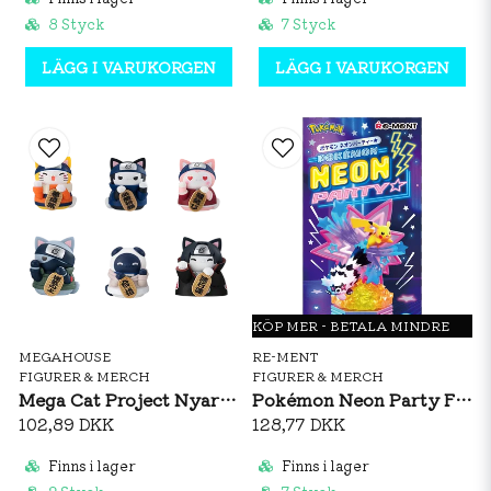
8 Styck
7 Styck
LÄGG I VARUKORGEN
LÄGG I VARUKORGEN
KÖP MER - BETALA MINDRE
MEGAHOUSE
RE-MENT
FIGURER & MERCH
FIGURER & MERCH
Mega Cat Project Nyaruto! Naruto Maneki-neko Fortune
Pokémon Neon Party Figurine
102,89 DKK
128,77 DKK
Finns i lager
Finns i lager