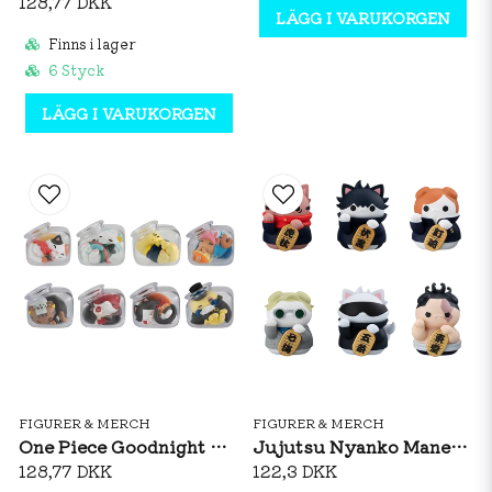
128,77 DKK
LÄGG I VARUKORGEN
Finns i lager
6 Styck
LÄGG I VARUKORGEN
FIGURER & MERCH
FIGURER & MERCH
One Piece Goodnight Nyanpiece! Cats Are Liquid Blind Box
Jujutsu Nyanko Maneki Neko Nyan!
128,77 DKK
122,3 DKK