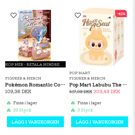
-41%
KÖP MER - BETALA MINDRE
POP MART
FIGURER & MERCH
FIGURER & MERCH
Pokémon Romantic Collection Figurine
Pop Mart Labubu The Monsters - Have A Seat (Blind Box)
109,36 DKK
303,49 DKK
517,03 DKK
Finns i lager
Finns i lager
23 Styck
3 Styck
LÄGG I VARUKORGEN
LÄGG I VARUKORGEN