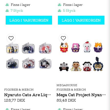
Finns i lager
Finns i lager
7 Styck
5 Styck
LÄGG I VARUKORGEN
LÄGG I VARUKORGEN
MEGAHOUSE
FIGURER & MERCH
FIGURER & MERCH
Nyaruto Cats Are Liquid Good Night Nyaruto! Blind Box
Mega Cat Project Nyan Piece! One Piece Egghead
128,77 DKK
83,48 DKK
Finns i lager
Finns i lager