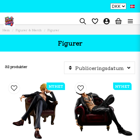
Hem
Figurer & Merch
Figurer
Figurer
32 produkter
Publiceringsdatum
NYHET
NYHET