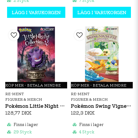
2 Styck
7 Styck
LÄGG I VARUKORGEN
LÄGG I VARUKORGEN
KÖP MER - BETALA MINDRE
KÖP MER - BETALA MINDRE
RE-MENT
RE-MENT
FIGURER & MERCH
FIGURER & MERCH
Pokémon Little Night Collection 2 Figurine
Pokémon Swing Vignette Collection 4 Figurine
128,77 DKK
122,3 DKK
Finns i lager
Finns i lager
29 Styck
4 Styck