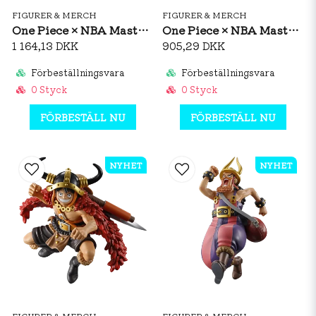
FIGURER & MERCH
FIGURER & MERCH
One Piece × NBA Master Stars Piece The Yamato MILWAUKEE BUCKS Figure
One Piece × NBA Master Stars Piece The Trafalgar Law GOLDEN STATE WARRIORS Figure
1 164,13 DKK
905,29 DKK
Förbeställningsvara
Förbeställningsvara
0 Styck
0 Styck
FÖRBESTÄLL NU
FÖRBESTÄLL NU
NYHET
NYHET
FIGURER & MERCH
FIGURER & MERCH