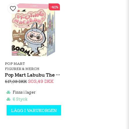
-41%
POP MART
FIGURER & MERCH
Pop Mart Labubu The Monsters - Exciting Macaron (Blind Box)
303,49 DKK
517,03 DKK
Finns i lager
6 Styck
LÄGG I VARUKORGEN