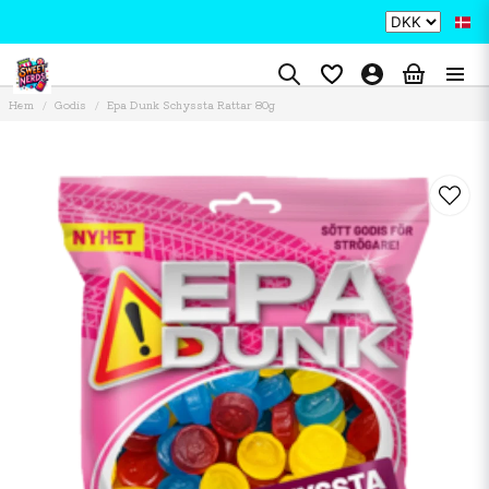
Hem
Godis
Epa Dunk Schyssta Rattar 80g