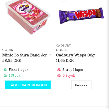
CADBURY
GODIS
GODIS
MinicCo Sura Band Jordgubb 1,5kg
Cadbury Wispa 36g
89,95 DKK
11,65 DKK
Finns i lager
Slut på lager
1 Styck
0 Styck
LÄGG I VARUKORGEN
Bevaka