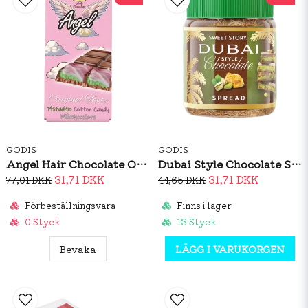
GODIS
GODIS
Angel Hair Chocolate Original Taste 100g
Dubai Style Chocolate Spread 150g
31,71 DKK
31,71 DKK
77,01 DKK
44,65 DKK
Förbeställningsvara
Finns i lager
0 Styck
13 Styck
Bevaka
LÄGG I VARUKORGEN