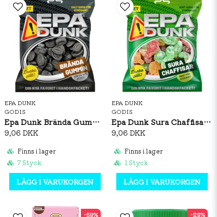
EPA DUNK
EPA DUNK
GODIS
GODIS
Epa Dunk Brända Gummin 80g
Epa Dunk Sura Chaffisar 80g
9,06 DKK
9,06 DKK
Finns i lager
Finns i lager
7 Styck
1 Styck
LÄGG I VARUKORGEN
LÄGG I VARUKORGEN
-59%
-29%