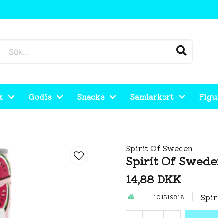
k
Godis
Snacks
Samlarkort
Figu
Spirit Of Sweden
Spirit Of Swed
14,88 DKK
Spir
101519318