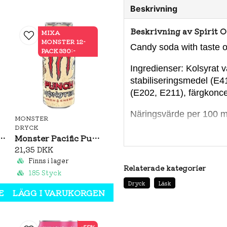
Beskrivning
Beskrivning av Spirit
MIXA
MONSTER 12-
Candy soda with taste o
PACK 330:-
Ingredienser: Kolsyrat va
stabiliseringsmedel (E4
(E202, E211), färgkoncen
Näringsvärde per 100 m
MONSTER
Energi
DRYCK
Sweden Sweet Peach 330ml
Monster Pacific Punch 500ml
Fett
21,35 DKK
varav mättat fett
Finns i lager
Kolhydrater
Relaterade kategorier
185 Styck
varav sockerarter
Dryck
Läsk
EN
LÄGG I VARUKORGEN
Protein
Salt
-55%