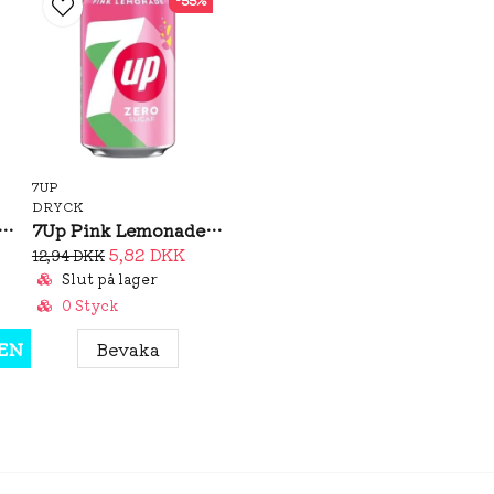
7UP
DRYCK
ius Galaxy Vibe 355ml
7Up Pink Lemonade Zero 330ml (BF: 02/2026)
5,82 DKK
12,94 DKK
Slut på lager
0 Styck
EN
Bevaka