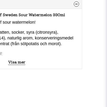
 Of Sweden Sour Watermelon 330ml
f sour watermelon!
tten, socker, syra (citronsyra),
14), naturlig arom, konserveringsmedel
trat (från sötpotatis och morot).
l:
172kJ/41kcal
Visa mer
<0,5 g
<0,1 g
9,9 g
9,8 g
<0,5 g
<0,01 g