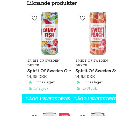
Liknande produkter
SPIRIT OF SWEDEN
SPIRIT OF SWEDEN
DRYCK
DRYCK
Spirit Of Sweden Candy Fish 330ml
Spirit Of 
14,88 DKK
14,88 DKK
Finns i lager
Finns i lager
17 Styck
15 Styck
LÄGG I VARUKORGEN
LÄGG I VARUKORG
-52%