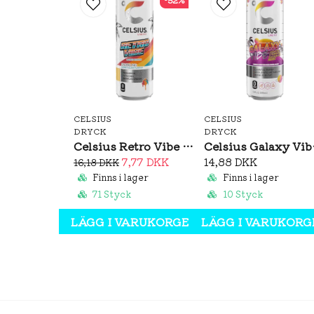
CELSIUS
CELSIUS
DRYCK
DRYCK
Celsius Retro Vibe 355ml
Cels
7,77 DKK
14,88 DKK
16,18 DKK
Finns i lager
Finns i lager
71 Styck
10 Styck
LÄGG I VARUKORGEN
LÄGG I VARUKORG