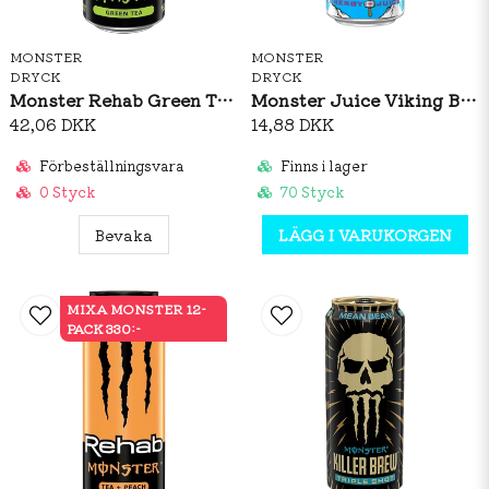
MONSTER
MONSTER
DRYCK
DRYCK
Monster Rehab Green Tea 458ml
Monster Juice Viking Berry 500ml
42,06 DKK
14,88 DKK
Förbeställningsvara
Finns i lager
0 Styck
70 Styck
Bevaka
LÄGG I VARUKORGEN
MIXA MONSTER 12-
PACK 330:-