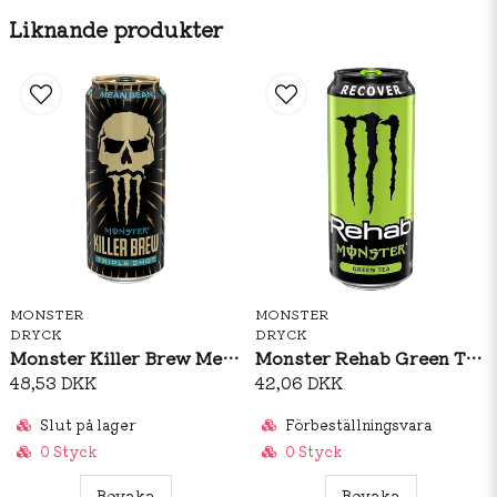
WANT THE LUCK OF THE IRISH GOING FOR YA, GO
Liknande produkter
AND GRAB A CAN TODAY!
JAVA MONSTER IRISH CRÈME … ANYTHING BUT
BASIC!''
MONSTER
MONSTER
DRYCK
DRYCK
Monster Killer Brew Mean Bean 437ml
Monster Rehab Green Tea 458ml
48,53 DKK
42,06 DKK
Slut på lager
Förbeställningsvara
0 Styck
0 Styck
Bevaka
Bevaka