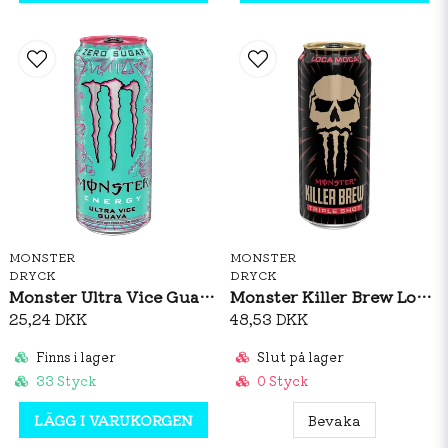
MONSTER
MONSTER
DRYCK
DRYCK
Monster Ultra Vice Guava 473ml
Monster Killer Brew Loca Moca 437ml
25,24 DKK
48,53 DKK
Finns i lager
Slut på lager
33 Styck
0 Styck
LÄGG I VARUKORGEN
Bevaka