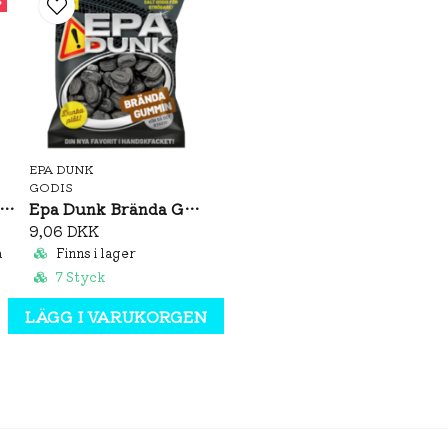
Varav sockerarter: 76,7g/
EPA DUNK
GODIS
gel Hair Chocolate Original Taste 100g
Epa Dunk Brända Gummin 80g
9,06 DKK
a
Finns i lager
7 Styck
LÄGG I VARUKORGEN