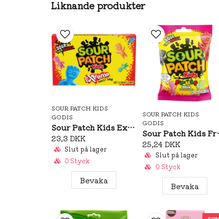
Liknande produkter
SOUR PATCH KIDS
SOUR PATCH KIDS
GODIS
GODIS
Sour Patch Kids Extreme Theatre Box 99g
Sour Patc
23,3 DKK
25,24 DKK
Slut på lager
Slut på lager
0 Styck
0 Styck
Bevaka
Bevaka
-59