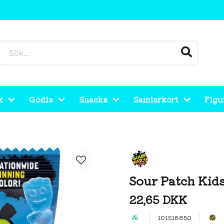
k
Godis
Snacks
Samlarkort
Figu
Sour Patch Kid
22,65 DKK
101518850