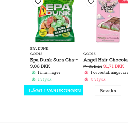
EPA DUNK
GODIS
GODIS
Epa Dunk Sura Chaffisar 80g
An
9,06 DKK
31,71 DKK
77,01 DKK
Finns i lager
Förbeställningsvar
1 Styck
0 Styck
LÄGG I VARUKORGEN
Bevaka