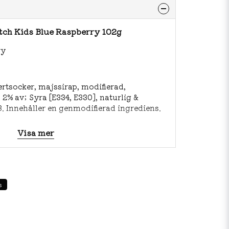
tch Kids Blue Raspberry 102g
ry
ertsocker, majssirap, modifierad,
2% av; Syra [E334, E330], naturlig &
33. Innehåller en genmodifierad ingrediens.
Visa mer
 100g.
tt: 0g
s
olhydrater: 90g