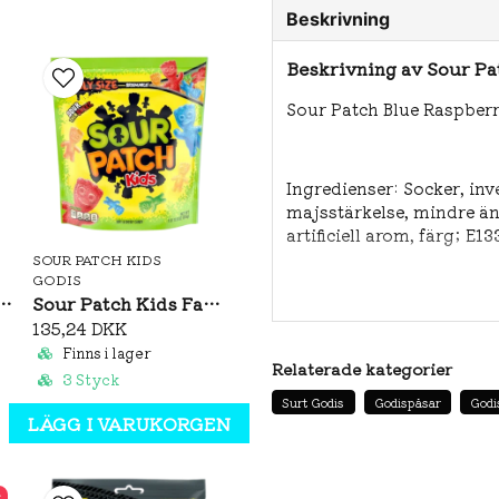
Beskrivning
Beskrivning av Sour Pa
Sour Patch Blue Raspber
Ingredienser: Socker, inv
majsstärkelse, mindre än 
artificiell arom, färg; E1
SOUR PATCH KIDS
GODIS
h Kids Fruit Mix 130g
Sour Patch Kids Family Size 816g
Näringsinformation: Per
135,24 DKK
Finns i lager
Relaterade kategorier
3 Styck
Energi:1534kJ/367kcal/Fe
Surt Godis
Godispåsar
Godi
LÄGG I VARUKORGEN
Varav mättat fett: 0g / K
%