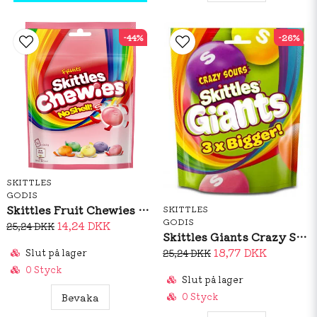
-44%
-26%
SKITTLES
GODIS
Skittles Fruit Chewies 137g
SKITTLES
GODIS
14,24 DKK
25,24 DKK
Skittles Giants Crazy Sours 132g
18,77 DKK
Slut på lager
25,24 DKK
0 Styck
Slut på lager
0 Styck
Bevaka