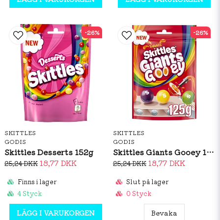
-26%
-26%
SKITTLES
SKITTLES
GODIS
GODIS
Skittles Desserts 152g
Skittles Giants Gooey 125g
18,77 DKK
18,77 DKK
25,24 DKK
25,24 DKK
Finns i lager
Slut på lager
4 Styck
0 Styck
LÄGG I VARUKORGEN
Bevaka