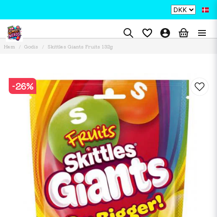
Hem
Godis
Skittles Giants Fruits 132g
-
26
%