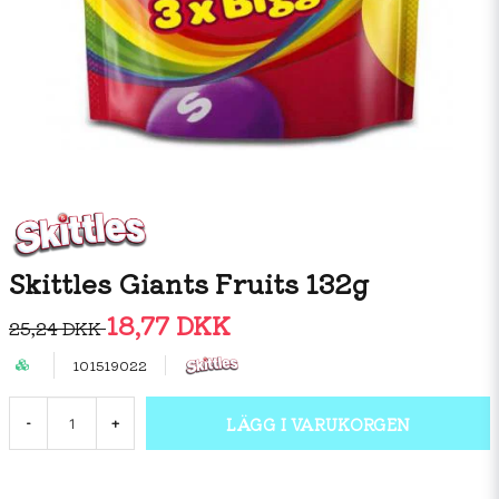
Skittles Giants Fruits 132g
18,77 DKK
25,24 DKK
101519022
LÄGG I VARUKORGEN
-
+