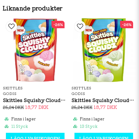
1722kJ/406kcal / Fett: 4,2g / Varav mättat fett: 2,4g /
Liknande produkter
Kolhydrater: 91g / Varav sockerarter: 76g / Protein: 0g /
Salt: 0,02g.
-26%
-26%
SKITTLES
SKITTLES
GODIS
GODIS
Skittles Squishy Clouds 94g
Skittles Squishy Cloudz Sour 94g
18,77 DKK
18,77 DKK
25,24 DKK
25,24 DKK
Finns i lager
Finns i lager
11 Styck
13 Styck
LÄGG I VARUKORGEN
LÄGG I VARUKORGEN