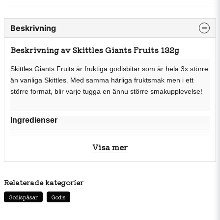
Beskrivning
Beskrivning av Skittles Giants Fruits 132g
Skittles Giants Fruits är fruktiga godisbitar som är hela 3x större
än vanliga Skittles. Med samma härliga fruktsmak men i ett
större format, blir varje tugga en ännu större smakupplevelse!
Ingredienser
Socker, glukossirap, palmfett, syra (äppelsyra), dextrin,
Visa mer
modifierad stärkelse, aromer, maltodextrin, färgämnen
(E162, E163, E160a, E170, E100, E153, E133), syra
(citronsyra), surhetsreglerande medel (trinatriumcitrat),
Relaterade kategorier
glansmedel (karnaubavax), emulgeringsmedel (lecitin).
Godispåsar
Godis
Produkten kan innehålla ojämna smaker. Förvara svalt
och torrt. Näringsinformation: Per 100g. Energi: