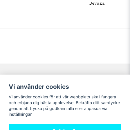
Bevaka
Navigering
Mitt konto
Vi använder cookies
Köpvillkor
Logga in
Vi använder cookies för att vår webbplats skall fungera
Nyheter!
Registrera dig
och erbjuda dig bästa upplevelse. Bekräfta ditt samtycke
Förbeställning
Glömt lösenord?
genom att trycka på godkänn alla eller anpassa via
inställningar
Sociala medier
Sweet Nerds
Facebook
© Copyright 2026