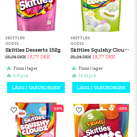
SKITTLES
SKITTLES
GODIS
GODIS
Skittles Desserts 152g
Skittles Squishy Cloudz Sour 94g
18,77 DKK
18,77 DKK
25,24 DKK
25,24 DKK
Finns i lager
Finns i lager
4 Styck
13 Styck
LÄGG I VARUKORGEN
LÄGG I VARUKORGEN
-26%
-26%