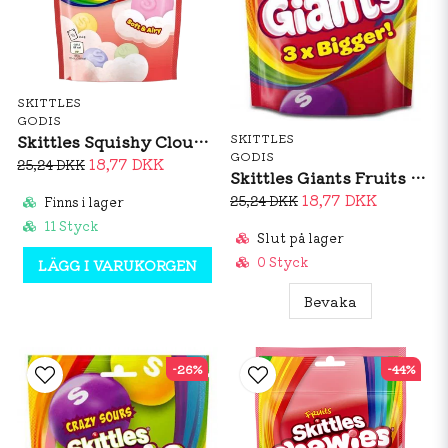
SKITTLES
GODIS
Skittles Squishy Clouds 94g
SKITTLES
GODIS
18,77 DKK
25,24 DKK
Skittles Giants Fruits 132g
18,77 DKK
25,24 DKK
Finns i lager
11 Styck
Slut på lager
0 Styck
LÄGG I VARUKORGEN
Bevaka
-26%
-44%