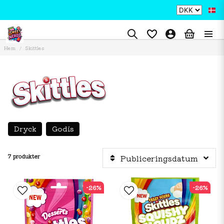
Hem
Skittles
Dryck
Godis
7 produkter
Publiceringsdatum
-26%
-26%