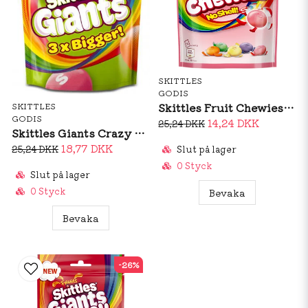
SKITTLES
GODIS
Skittles Fruit Chewies 137g
SKITTLES
GODIS
14,24 DKK
25,24 DKK
Skittles Giants Crazy Sours 132g
18,77 DKK
25,24 DKK
Slut på lager
0 Styck
Slut på lager
0 Styck
Bevaka
Bevaka
-26%