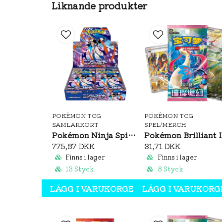
Liknande produkter
POKÉMON TCG
POKÉMON TCG
SAMLARKORT
SPEL/MERCH
Pokémon Ninja Spinner Booster Box (JP)
Pok
775,87 DKK
31,71 DKK
Finns i lager
Finns i lager
13 Styck
8 Styck
LÄGG I VARUKORGEN
LÄGG I VARUKORG