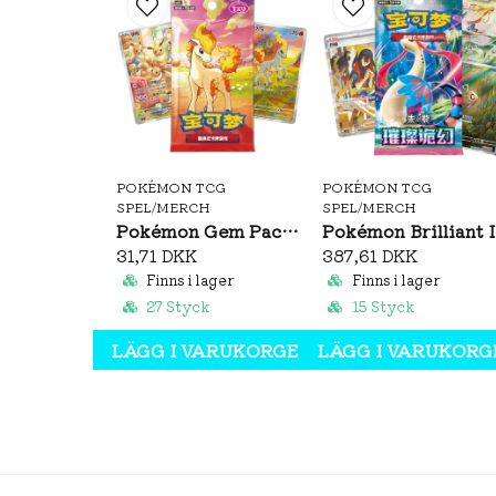
POKÉMON TCG
POKÉMON TCG
SPEL/MERCH
SPEL/MERCH
Pokémon Gem Pack Vol. 4 Booster Pack (S-CH)
Pok
31,71 DKK
387,61 DKK
Finns i lager
Finns i lager
27 Styck
15 Styck
LÄGG I VARUKORGEN
LÄGG I VARUKORG