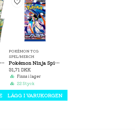
POKÉMON TCG
SPEL/MERCH
émon Brilliant Illusions CSV8C Booster Box Slim (S-CH)
Pokémon Ninja Spinner Booster Pack (JP)
31,71 DKK
Finns i lager
22 Styck
EN
LÄGG I VARUKORGEN