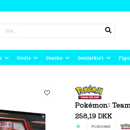
k
Godis
Snacks
Samlarkort
Figu
Box
Pokémon: Team
258,19 DKK
POK10438