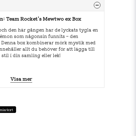
n: Team Rocket's Mewtwo ex Box
 och den här gången har de lyckats tygla en
okémon som någonsin funnits – den
. Denna box kombinerar mörk mystik med
nehåller allt du behöver för att lägga till
til i din samling eller lek!
 Box innehåll:
Visa mer
cks
m Rocket's Mewtwo ex
t's Meowth och Team Rocket's Giovanni
mlarkort
ket's Mewtwo ex
 TCG Online