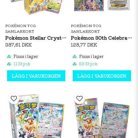
POKÉMON TCG
POKÉMON TCG
SAMLARKORT
SAMLARKORT
Pokémon Stellar Crystal Booster Box (S-CH)
Pokémon 30th Celebration Original Partner Card Set Vol. 2 (S-CH)
387,61 DKK
128,77 DKK
Finns i lager
Finns i lager
11 Styck
53 Styck
LÄGG I VARUKORGEN
LÄGG I VARUKORGEN