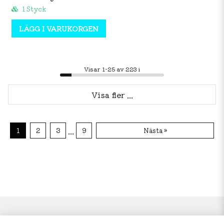
1 Styck
LÄGG I VARUKORGEN
Visar 1-25 av 223 i
Visa fler ...
...
1
2
3
9
Nästa »