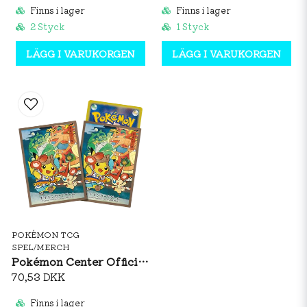
Finns i lager
Finns i lager
2 Styck
1 Styck
LÄGG I VARUKORGEN
LÄGG I VARUKORGEN
POKÉMON TCG
SPEL/MERCH
Pokémon Center Official Card Sleeves: Nebuta Festival Pikachu
70,53 DKK
Finns i lager