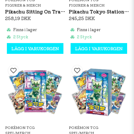
FIGURER & MERCH
FIGURER & MERCH
Pikachu Sitting On Train Plush
Pikachu Tokyo Station Plush
258,19 DKK
245,25 DKK
Finns i lager
Finns i lager
2 Styck
2 Styck
LÄGG I VARUKORGEN
LÄGG I VARUKORGEN
POKÉMON TCG
POKÉMON TCG
SPEL/MERCH
SPEL/MERCH