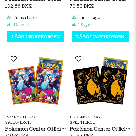
102,89 DKK
70,53 DKK
Finns i lager
Finns i lager
1 Styck
1 Styck
LÄGG I VARUKORGEN
LÄGG I VARUKORGEN
POKÉMON TCG
POKÉMON TCG
SPEL/MERCH
SPEL/MERCH
Pokémon Center Official Card Sleeves: Mega Charizard X
Pokémon Center Official Card Sleeves: Gigantamax Charizard
70,53 DKK
70,53 DKK