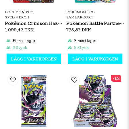
POKÉMON TCG
POKÉMON TCG
SPEL/MERCH
SAMLARKORT
Pokémon Crimson Haze Booster Box (JP)
Pokémon Battle Partners Booster Box (JP)
1 099,42 DKK
775,87 DKK
Finns i lager
Finns i lager
2 Styck
9 Styck
LÄGG I VARUKORGEN
LÄGG I VARUKORGEN
-8%