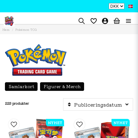
Hem
Pokémon TCG
Samlarkort
Figurer & Merch
223 produkter
Publiceringsdatum
NYHET
NYHET