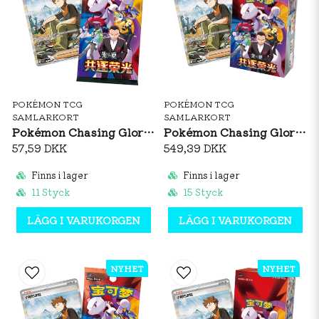
POKÉMON TCG
POKÉMON TCG
SAMLARKORT
SAMLARKORT
Pokémon Chasing Glory Together Jumbo Booster Pack (CH)
Pokémon Chasing Glory Together Jumbo Booster Box (CH)
57,59 DKK
549,39 DKK
Finns i lager
Finns i lager
11 Styck
15 Styck
LÄGG I VARUKORGEN
LÄGG I VARUKORGEN
NYHET
NYHET