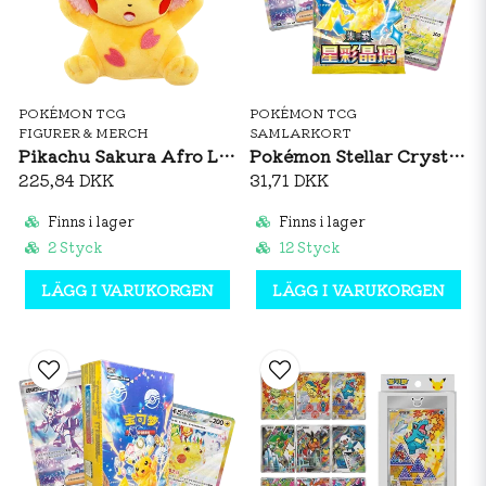
POKÉMON TCG
POKÉMON TCG
FIGURER & MERCH
SAMLARKORT
Pikachu Sakura Afro Limited Edition Plush
Pokémon Stellar Crystal Booster Pack (S-CH)
225,84 DKK
31,71 DKK
Finns i lager
Finns i lager
2 Styck
12 Styck
LÄGG I VARUKORGEN
LÄGG I VARUKORGEN