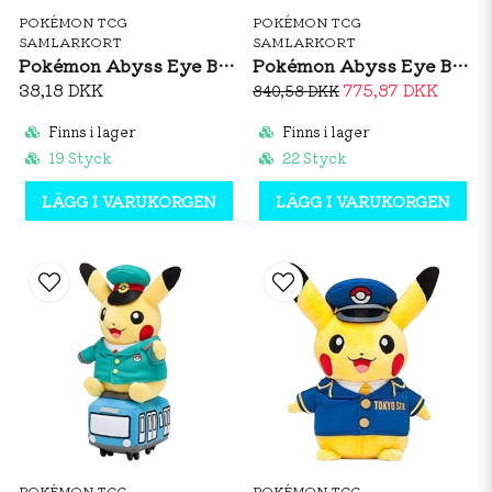
POKÉMON TCG
POKÉMON TCG
SAMLARKORT
SAMLARKORT
Pokémon Abyss Eye Booster Pack (JP)
Pokémon Abyss Eye Booster Box (JP)
38,18 DKK
775,87 DKK
840,58 DKK
Finns i lager
Finns i lager
19 Styck
22 Styck
LÄGG I VARUKORGEN
LÄGG I VARUKORGEN
POKÉMON TCG
POKÉMON TCG