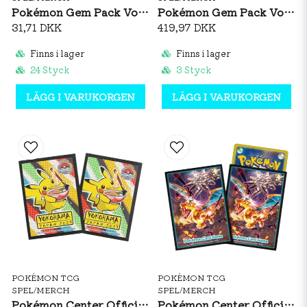
Pokémon Gem Pack Vol. 5 Booster Pack (S-CH)
Pokémon Gem Pack Vol. 5 Booster Box (S-CH)
31,71 DKK
419,97 DKK
Finns i lager
Finns i lager
24 Styck
3 Styck
LÄGG I VARUKORGEN
LÄGG I VARUKORGEN
POKÉMON TCG
POKÉMON TCG
SPEL/MERCH
SPEL/MERCH
Pokémon Center Official Card Sleeves: Yokohama World Championship 2023 Pikachu
Pokémon Center Official Card Sleeves: Terastal Charizard