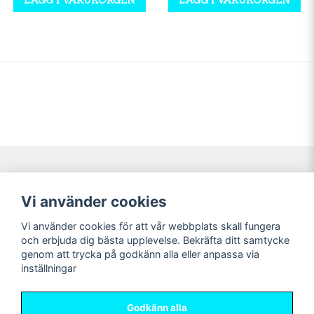
Navigering
Mitt konto
Vi använder cookies
Köpvillkor
Logga in
Vi använder cookies för att vår webbplats skall fungera
Nyheter!
Registrera dig
och erbjuda dig bästa upplevelse. Bekräfta ditt samtycke
Förbeställning
Glömt lösenord?
genom att trycka på godkänn alla eller anpassa via
inställningar
Sociala medier
Sweet Nerds
Facebook
© Copyright 2026
Godkänn alla