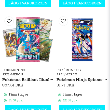
LÄGG I VARUKORGEN
LÄGG I VARUKORGEN
POKÉMON TCG
POKÉMON TCG
SPEL/MERCH
SPEL/MERCH
Pokémon Brilliant Illusions CSV8C Booster Box Slim (S-CH)
Pokémon Ninja Spinner Booster Pack (JP)
387,61 DKK
31,71 DKK
Finns i lager
Finns i lager
15 Styck
22 Styck
LÄGG I VARUKORGEN
LÄGG I VARUKORGEN