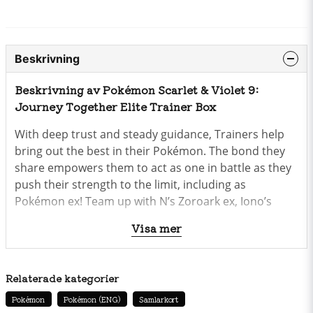
Beskrivning
Beskrivning av Pokémon Scarlet & Violet 9:
Journey Together Elite Trainer Box
With deep trust and steady guidance, Trainers help
bring out the best in their Pokémon. The bond they
share empowers them to act as one in battle as they
push their strength to the limit, including as
Pokémon ex! Team up with N’s Zoroark ex, Iono’s
Bellibolt ex, Lillie’s Clefairy ex, Hop’s Zacian ex, and
Visa mer
more Trainer's Pokémon, and discover the
unstoppable power of friendship in the Pokémon
TCG:
Scarlet & Violet—Journey Together
expansion!
Relaterade kategorier
The Pokémon TCG:
Scarlet & Violet—Journey
Pokémon
Pokémon (ENG)
Samlarkort