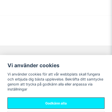
Navigering
Mitt konto
Vi använder cookies
Köpvillkor
Logga in
Vi använder cookies för att vår webbplats skall fungera
Nyheter!
Registrera dig
och erbjuda dig bästa upplevelse. Bekräfta ditt samtycke
Förbeställning
Glömt lösenord?
genom att trycka på godkänn alla eller anpassa via
inställningar
Sociala medier
Sweet Nerds
Facebook
© Copyright 2026
Godkänn alla
Instagram