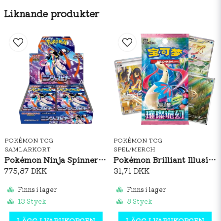
Liknande produkter
POKÉMON TCG
POKÉMON TCG
SAMLARKORT
SPEL/MERCH
Pokémon Ninja Spinner Booster Box (JP)
Pokémon Brilliant Illusions CSV8C Booster Pack Slim (S-CH)
775,87 DKK
31,71 DKK
Finns i lager
Finns i lager
13 Styck
8 Styck
LÄGG I VARUKORGEN
LÄGG I VARUKORGEN