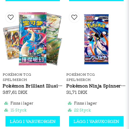
POKÉMON TCG
POKÉMON TCG
SPEL/MERCH
SPEL/MERCH
Pokémon Brilliant Illusions CSV8C Booster Box Slim (S-CH)
Pokémon Ninja Spinner Booster Pack (JP)
387,61 DKK
31,71 DKK
Finns i lager
Finns i lager
15 Styck
22 Styck
LÄGG I VARUKORGEN
LÄGG I VARUKORGEN