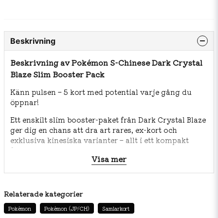
Beskrivning
Beskrivning av Pokémon S-Chinese Dark Crystal
Blaze Slim Booster Pack
Känn pulsen – 5 kort med potential varje gång du
öppnar!
Ett enskilt slim booster‑paket från Dark Crystal Blaze
ger dig en chans att dra art rares, ex‑kort och
exklusiva kinesiska varianter – allt i ett kompakt
format.
Visa mer
🧾 Specifikationer & innehåll
1 pack
Relaterade kategorier
5 kort
Pokémon
Pokémon (JP/CH)
Samlarkort