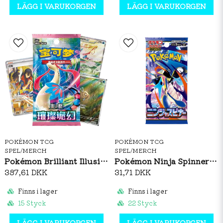
LÄGG I VARUKORGEN
LÄGG I VARUKORGEN
POKÉMON TCG
POKÉMON TCG
SPEL/MERCH
SPEL/MERCH
Pokémon Brilliant Illusions CSV8C Booster Box Slim (S-CH)
Pokémon Ninja Spinner Booster Pack (JP)
387,61 DKK
31,71 DKK
Finns i lager
Finns i lager
15 Styck
22 Styck
LÄGG I VARUKORGEN
LÄGG I VARUKORGEN