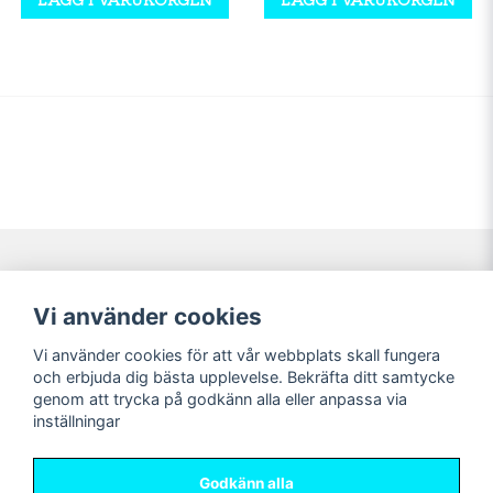
Navigering
Mitt konto
Vi använder cookies
Köpvillkor
Logga in
Vi använder cookies för att vår webbplats skall fungera
Nyheter!
Registrera dig
och erbjuda dig bästa upplevelse. Bekräfta ditt samtycke
Förbeställning
Glömt lösenord?
genom att trycka på godkänn alla eller anpassa via
inställningar
Sociala medier
Sweet Nerds
Facebook
© Copyright 2026
Godkänn alla