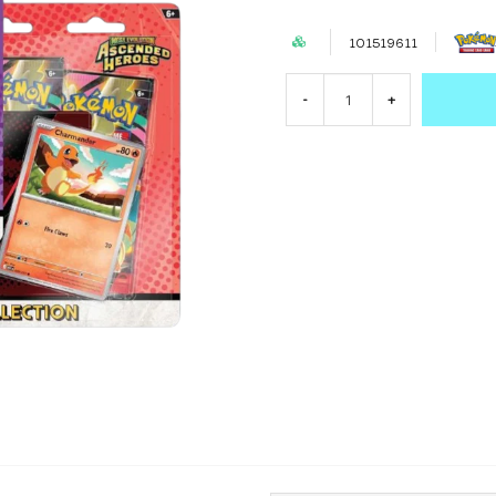
101519611
-
+