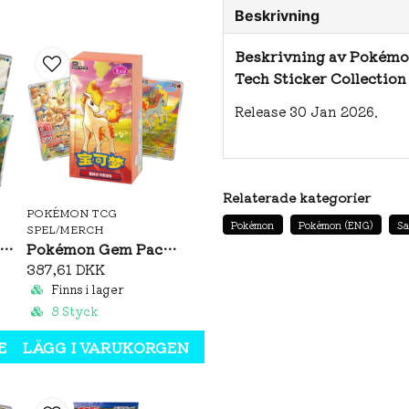
Beskrivning
Beskrivning av Pokémo
Tech Sticker Collection
Release 30 Jan 2026.
Relaterade kategorier
POKÉMON TCG
Pokémon
Pokémon (ENG)
Sa
SPEL/MERCH
émon Brilliant Illusions CSV8C Booster Pack Slim (S-CH)
Pokémon Gem Pack Vol. 4 Booster Box (S-CH)
387,61 DKK
Finns i lager
8 Styck
EN
LÄGG I VARUKORGEN