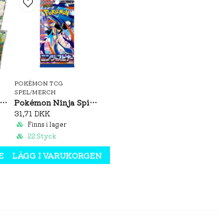
POKÉMON TCG
SPEL/MERCH
émon Brilliant Illusions CSV8C Booster Box Slim (S-CH)
Pokémon Ninja Spinner Booster Pack (JP)
31,71 DKK
Finns i lager
22 Styck
EN
LÄGG I VARUKORGEN