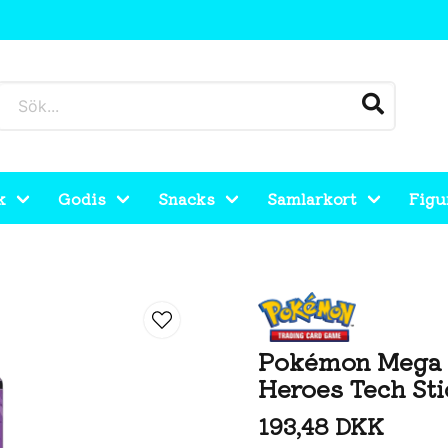
k
Godis
Snacks
Samlarkort
Figu
roes Tech Sticker Collection
Pokémon Mega 
Heroes Tech Sti
193,48 DKK