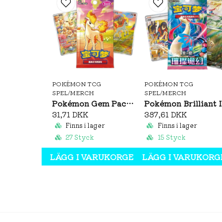
POKÉMON TCG
POKÉMON TCG
SPEL/MERCH
SPEL/MERCH
Pokémon Gem Pack Vol. 4 Booster Pack (S-CH)
Pok
31,71 DKK
387,61 DKK
Finns i lager
Finns i lager
27 Styck
15 Styck
LÄGG I VARUKORGEN
LÄGG I VARUKORG