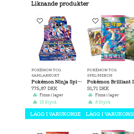
Liknande produkter
POKÉMON TCG
POKÉMON TCG
SAMLARKORT
SPEL/MERCH
Pokémon Ninja Spinner Booster Box (JP)
Pok
775,87 DKK
31,71 DKK
Finns i lager
Finns i lager
13 Styck
8 Styck
LÄGG I VARUKORGEN
LÄGG I VARUKORG