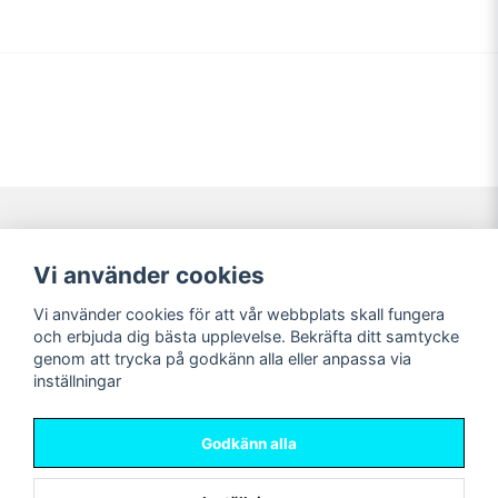
Navigering
Mitt konto
Vi använder cookies
Köpvillkor
Logga in
Vi använder cookies för att vår webbplats skall fungera
Nyheter!
Registrera dig
och erbjuda dig bästa upplevelse. Bekräfta ditt samtycke
Förbeställning
Glömt lösenord?
genom att trycka på godkänn alla eller anpassa via
inställningar
Sociala medier
Sweet Nerds
Facebook
© Copyright 2026
Godkänn alla
Instagram