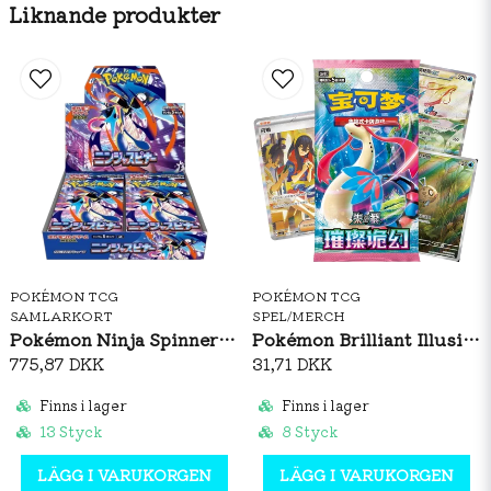
Liknande produkter
POKÉMON TCG
POKÉMON TCG
SAMLARKORT
SPEL/MERCH
Pokémon Ninja Spinner Booster Box (JP)
Pokémon Brilliant Illusions CSV8C Booster Pack Slim (S-CH)
775,87 DKK
31,71 DKK
Finns i lager
Finns i lager
13 Styck
8 Styck
LÄGG I VARUKORGEN
LÄGG I VARUKORGEN