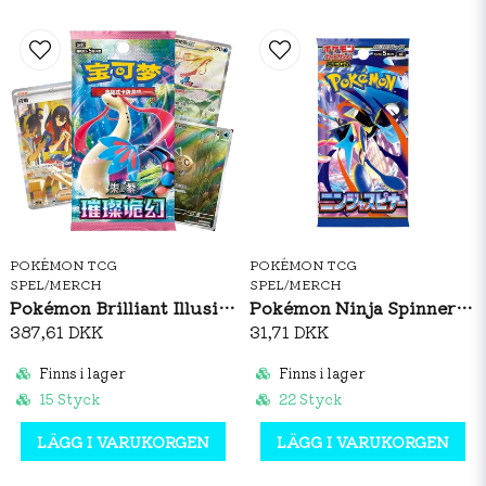
POKÉMON TCG
POKÉMON TCG
SPEL/MERCH
SPEL/MERCH
Pokémon Brilliant Illusions CSV8C Booster Box Slim (S-CH)
Pokémon Ninja Spinner Booster Pack (JP)
387,61 DKK
31,71 DKK
Finns i lager
Finns i lager
15 Styck
22 Styck
LÄGG I VARUKORGEN
LÄGG I VARUKORGEN