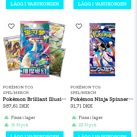
LÄGG I VARUKORGEN
LÄGG I VARUKORGEN
POKÉMON TCG
POKÉMON TCG
SPEL/MERCH
SPEL/MERCH
Pokémon Brilliant Illusions CSV8C Booster Box Slim (S-CH)
Pokémon Ninja Spinner Booster Pack (JP)
387,61 DKK
31,71 DKK
Finns i lager
Finns i lager
15 Styck
22 Styck
LÄGG I VARUKORGEN
LÄGG I VARUKORGEN