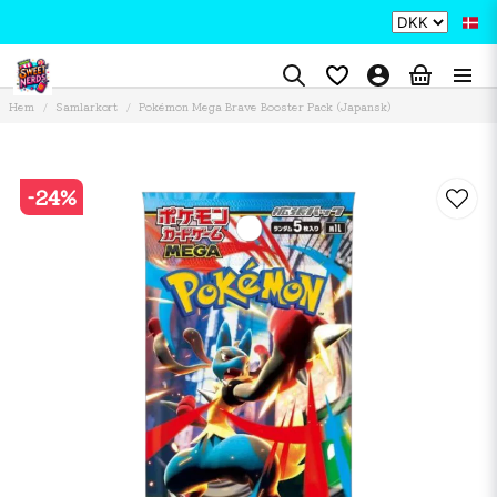
Hem
Samlarkort
Pokémon Mega Brave Booster Pack (Japansk)
-
24
%