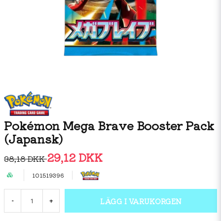
Pokémon Mega Brave Booster Pack
(Japansk)
29,12 DKK
38,18 DKK
101519396
LÄGG I VARUKORGEN
-
+