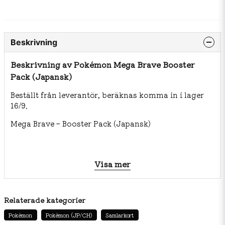
Beskrivning
Beskrivning av Pokémon Mega Brave Booster
Pack (Japansk)
Beställt från leverantör, beräknas komma in i lager
16/9.
Mega Brave – Booster Pack (Japansk)
Stig in i megakraftens värld – 5 kort per pack!
Visa mer
Upplev nya expansionen Mega Brave (kod M1L),
officiellt släppt 1 augusti 2025 i Japan. Varje booster
pack innehåller kraftfulla cards med megaversioner,
Relaterade kategorier
Special Art Rares (SAR), och nya illustrationer.
Pokémon
Pokémon (JP/CH)
Samlarkort