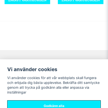
Navigering
Mitt konto
Vi använder cookies
Köpvillkor
Logga in
Vi använder cookies för att vår webbplats skall fungera
Nyheter!
Registrera dig
och erbjuda dig bästa upplevelse. Bekräfta ditt samtycke
Förbeställning
Glömt lösenord?
genom att trycka på godkänn alla eller anpassa via
inställningar
Sociala medier
Sweet Nerds
Facebook
© Copyright 2026
Godkänn alla