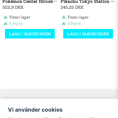
Pokémon Center Hiroshima: Red Gyarados & Pikachu Plush
Pikachu Tokyo Station Plush
322,9 DKK
245,25 DKK
Finns i lager
Finns i lager
5 Styck
2 Styck
LÄGG I VARUKORGEN
LÄGG I VARUKORGEN
Navigering
Mitt konto
Vi använder cookies
Köpvillkor
Logga in