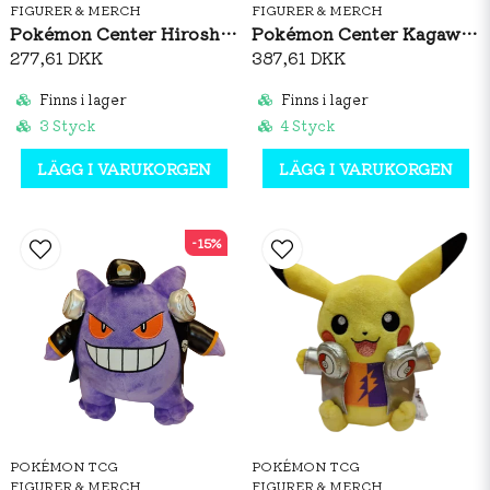
FIGURER & MERCH
FIGURER & MERCH
Pokémon Center Hiroshima: Pikachu Gyarados Flag Plush
Pokémon Center Kagawa: Slowpoke & Pikachu Plush
277,61 DKK
387,61 DKK
Finns i lager
Finns i lager
3 Styck
4 Styck
LÄGG I VARUKORGEN
LÄGG I VARUKORGEN
-15%
POKÉMON TCG
POKÉMON TCG
FIGURER & MERCH
FIGURER & MERCH