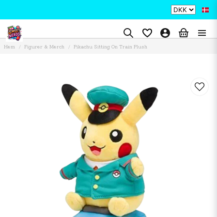
Hem
Figurer & Merch
Pikachu Sitting On Train Plush