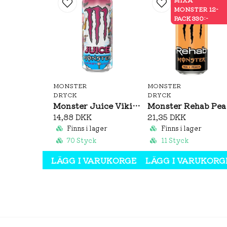
MONSTER 12-
PACK 330:-
MONSTER
MONSTER
DRYCK
DRYCK
Monster Juice Viking Berry 500ml
Mon
14,88 DKK
21,35 DKK
Finns i lager
Finns i lager
70 Styck
11 Styck
LÄGG I VARUKORGEN
LÄGG I VARUKORG