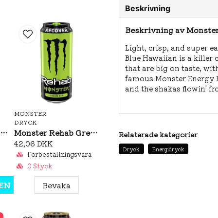
Beskrivning
Beskrivning av Monster
Light, crisp, and super ea
Blue Hawaiian is a killer
that are big on taste, wit
famous Monster Energy Bl
and the shakas flowin' fr
MONSTER
DRYCK
Monster Ultra Vice Guava 473ml
Monster Rehab Green Tea 458ml
Relaterade kategorier
42,06 DKK
Dryck
Energidryck
Förbeställningsvara
0 Styck
EN
Bevaka