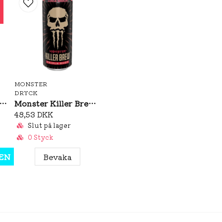
MONSTER
DRYCK
ster Rehab Peach 500ml
Monster Killer Brew Loca Moca 437ml
48,53 DKK
Slut på lager
0 Styck
EN
Bevaka