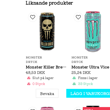
Liknande produkter
MONSTER
MONSTER
DRYCK
DRYCK
Monster Killer Brew Mean Bean 437ml
48,53 DKK
25,24 DKK
Slut på lager
Finns i lager
0 Styck
33 Styck
Bevaka
LÄGG I VARUKORG
MIXA