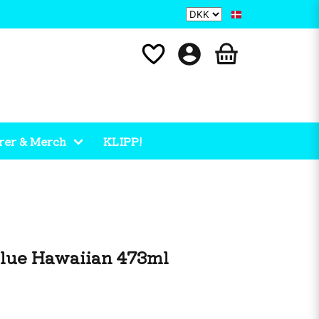
rer & Merch
KLIPP!
Blue Hawaiian 473ml