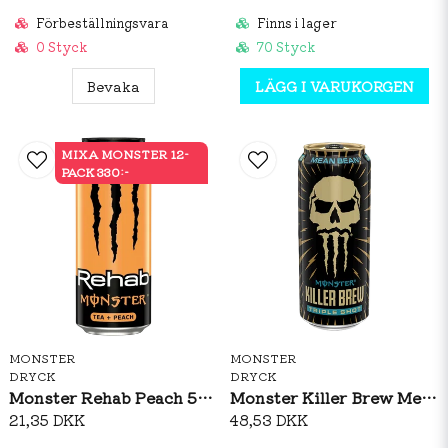
Förbeställningsvara
Finns i lager
0 Styck
70 Styck
Bevaka
LÄGG I VARUKORGEN
MIXA MONSTER 12-
PACK 330:-
MONSTER
MONSTER
DRYCK
DRYCK
Monster Rehab Peach 500ml
Monster Killer Brew Mean Bean 437ml
21,35 DKK
48,53 DKK