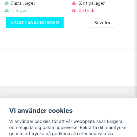
Finns i lager
Slut på lager
11 Styck
0 Styck
LÄGG I VARUKORGEN
Bevaka
Navigering
Mitt konto
Vi använder cookies
Köpvillkor
Logga in
Vi använder cookies för att vår webbplats skall fungera
Nyheter!
Registrera dig
och erbjuda dig bästa upplevelse. Bekräfta ditt samtycke
Förbeställning
Glömt lösenord?
genom att trycka på godkänn alla eller anpassa via