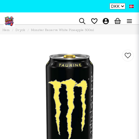
Hem
Dryck
Monster Reserve White Pineapple 500ml