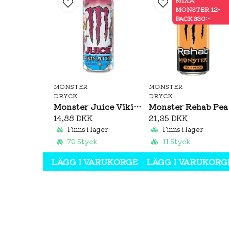
MONSTER 12-
PACK 330:-
MONSTER
MONSTER
DRYCK
DRYCK
Monster Juice Viking Berry 500ml
Mon
14,88 DKK
21,35 DKK
Finns i lager
Finns i lager
70 Styck
11 Styck
LÄGG I VARUKORGEN
LÄGG I VARUKORG