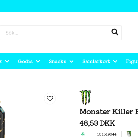
k
Godis
Snacks
Samlarkort
Figu
Monster Killer
48,53 DKK
101519344