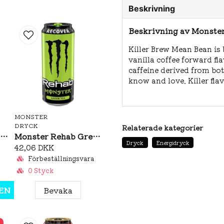
Beskrivning
Beskrivning av Monster
Killer Brew Mean Bean is
vanilla coffee forward fl
caffeine derived from bo
know and love. Killer flav
MONSTER
DRYCK
Relaterade kategorier
Monster Ultra Vice Guava 473ml
Monster Rehab Green Tea 458ml
Dryck
Energidryck
42,06 DKK
Förbeställningsvara
0 Styck
EN
Bevaka