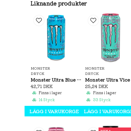
Liknande produkter
MONSTER
MONSTER
DRYCK
DRYCK
Monster Ultra Blue Hawaiian 473ml
42,71 DKK
25,24 DKK
Finns i lager
Finns i lager
14 Styck
33 Styck
LÄGG I VARUKORGEN
LÄGG I VARUKORG
MIXA