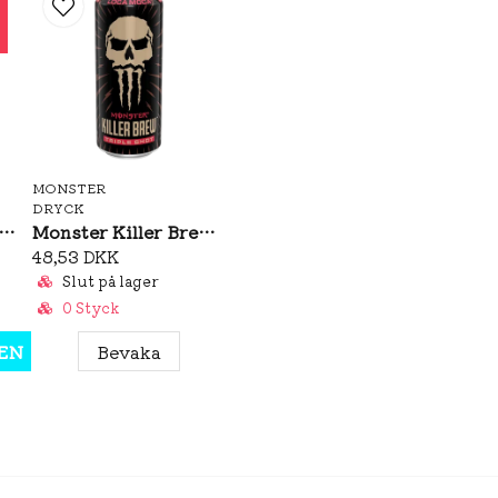
MONSTER
DRYCK
ster Rehab Peach 500ml
Monster Killer Brew Loca Moca 437ml
48,53 DKK
Slut på lager
0 Styck
EN
Bevaka