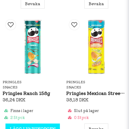
Bevaka
Bevaka
Ingredienslistor kan variera beroende på
produktionsland och eventuella receptändringar. För
den mest aktuella informationen rekommenderas att
kontrollera förpackningen vid köptillfället.
PRINGLES
PRINGLES
SNACKS
SNACKS
Pringles Ranch 158g
Pringles Mexican Street Corn 158g
36,24 DKK
38,18 DKK
Finns i lager
Slut på lager
2 Styck
0 Styck
LÄGG I VARUKORGEN
Bevaka