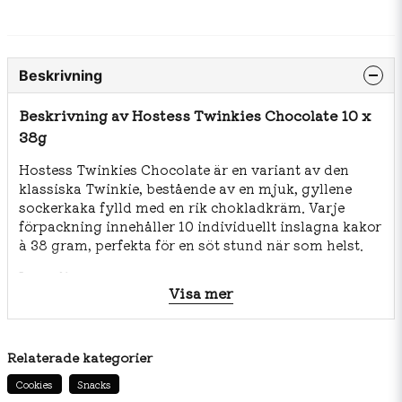
Beskrivning
Beskrivning av Hostess Twinkies Chocolate 10 x
38g
Hostess Twinkies Chocolate är en variant av den
klassiska Twinkie, bestående av en mjuk, gyllene
sockerkaka fylld med en rik chokladkräm. Varje
förpackning innehåller 10 individuellt inslagna kakor
à 38 gram, perfekta för en söt stund när som helst.
Ingredienser:
Visa mer
Socker
Vatten
Relaterade kategorier
Berikat vetemjöl (blekt vetemjöl, mältat
kornmjöl, niacin, järn, tiaminmononitrat,
Cookies
Snacks