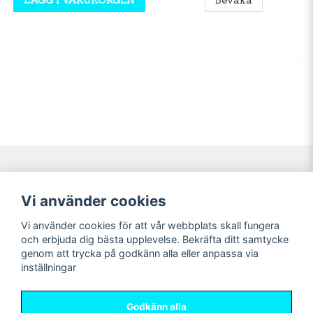
Navigering
Mitt konto
Vi använder cookies
Köpvillkor
Logga in
Vi använder cookies för att vår webbplats skall fungera
Nyheter!
Registrera dig
och erbjuda dig bästa upplevelse. Bekräfta ditt samtycke
Förbeställning
Glömt lösenord?
genom att trycka på godkänn alla eller anpassa via
inställningar
Sociala medier
Sweet Nerds
Facebook
© Copyright 2026
Godkänn alla