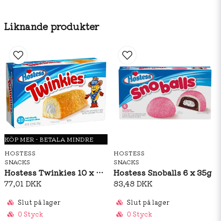
riboflavin, folsyra)
Majssirap med hög fruktoshalt
Liknande produkter
Talg (animaliskt fett)
Dextros
Ägg
Mindre än 2% av:
Modifierad matstärkelse
Sojabönolja
Glycerin
Hydrerad talg
KÖP MER - BETALA MINDRE
Vassle (mjölk)
HOSTESS
HOSTESS
Kakaopulver
SNACKS
SNACKS
Salt
Hostess Twinkies 10 x 38g
Hostess Snoballs 6 x 35g
Natriumsyrapyrofosfat
77,01 DKK
83,48 DKK
Natriumbikarbonat
Slut på lager
Slut på lager
Majsstärkelse
0 Styck
0 Styck