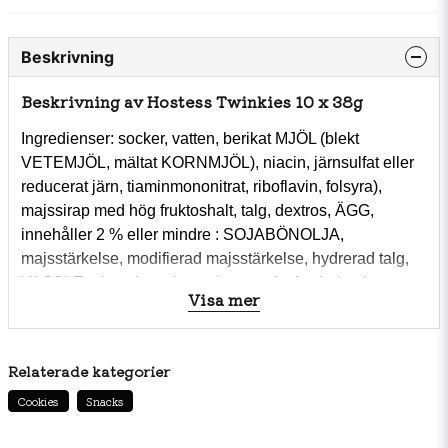
Beskrivning
Beskrivning av Hostess Twinkies 10 x 38g
Ingredienser: socker, vatten, berikat MJÖL (blekt
VETEMJÖL, mältat KORNMJÖL), niacin, järnsulfat eller
reducerat järn, tiaminmononitrat, riboflavin, folsyra),
majssirap med hög fruktoshalt, talg, dextros, ÄGG,
innehåller 2 % eller mindre : SOJABÖNOLJA,
majsstärkelse, modifierad majsstärkelse, hydrerad talg,
VASSLE, glycerin, salt, natriumpyrofosfat, bakpulver,
Visa mer
enzymer, sorbinsyra och kaliumsorbat (för att behålla
fräschheten), bomullsfröolja, mono- och diglycerider,
cellulosagummi, natrium stearoyllaktylat, sojalecitin,
Relaterade kategorier
xantangummi, polysorbat 60, monokalciumfosfat,
Cookies
Snacks
färgämne (E102, E129).
Näringsvärde per 100g,