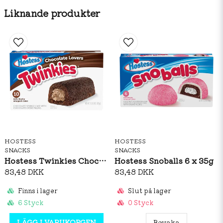
Energi 1518kj/363kcal
Liknande produkter
fett 11,6g.
varav mättat fett 5,1g
kolhydrater 61g
sockerarter 41g,
protein 2,5g
salt 0,48g .
HOSTESS
HOSTESS
SNACKS
SNACKS
Hostess Twinkies Chocolate 10 x 38g
Hostess Snoballs 6 x 35g
83,48 DKK
83,48 DKK
Finns i lager
Slut på lager
6 Styck
0 Styck
LÄGG I VARUKORGEN
Bevaka