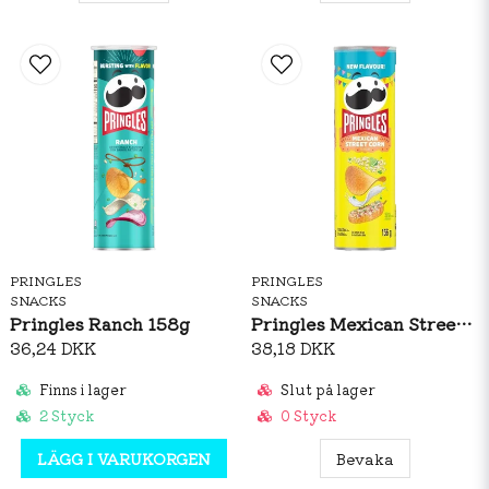
PRINGLES
PRINGLES
SNACKS
SNACKS
Pringles Ranch 158g
Pringles Mexican Street Corn 158g
36,24 DKK
38,18 DKK
Finns i lager
Slut på lager
2 Styck
0 Styck
LÄGG I VARUKORGEN
Bevaka