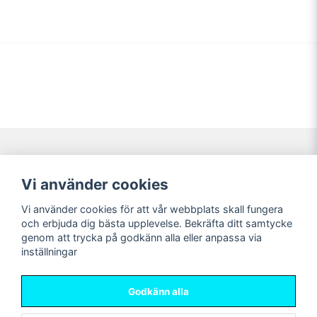
Navigering
Mitt konto
Vi använder cookies
Köpvillkor
Logga in
Vi använder cookies för att vår webbplats skall fungera
Nyheter!
Registrera dig
och erbjuda dig bästa upplevelse. Bekräfta ditt samtycke
Förbeställning
Glömt lösenord?
genom att trycka på godkänn alla eller anpassa via
inställningar
Sociala medier
Sweet Nerds
Facebook
© Copyright 2026
Godkänn alla
Instagram