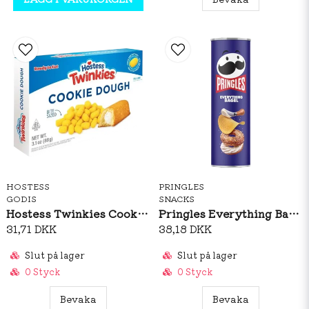
HOSTESS
PRINGLES
GODIS
SNACKS
Hostess Twinkies Cookie Dough 88g
Pringles Everything Bagel 158g
31,71 DKK
38,18 DKK
Slut på lager
Slut på lager
0 Styck
0 Styck
Bevaka
Bevaka