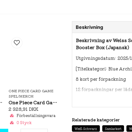
Beskrivning
Beskrivning av Weiss 
Booster Box (Japansk)
Utgivningsdatum: 2025/10
[Titelkategori: Blue Arc
8 kort per förpackning
12 förpackningar per låd
ONE PIECE CARD GAME
SPEL/MERCH
Sleeves: Nefeltari Vivi Vol.5
One Piece Card Game: Premium Card Collection Kumamoto Special
2 328,91 DKK
Förbeställningsvara
Relaterade kategorier
0 Styck
Weiß Schwarz
Samlarkort
W