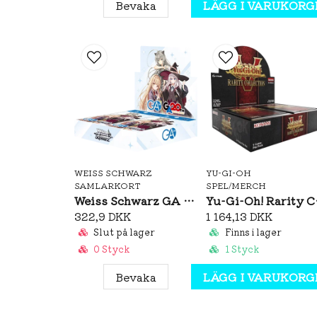
Bevaka
LÄGG I VARUKORG
WEISS SCHWARZ
YU-GI-OH
SAMLARKORT
SPEL/MERCH
Weiss Schwarz GA Bunko Booster Box (JP)
Yu-Gi-O
322,9 DKK
1 164,13 DKK
Slut på lager
Finns i lager
0 Styck
1 Styck
Bevaka
LÄGG I VARUKORG