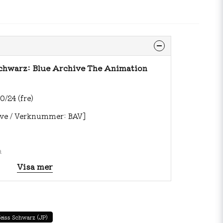
Schwarz: Blue Archive The Animation
/24 (fre)
hive / Verknummer: BAV]
a
Visa mer
eiss Schwarz (JP)