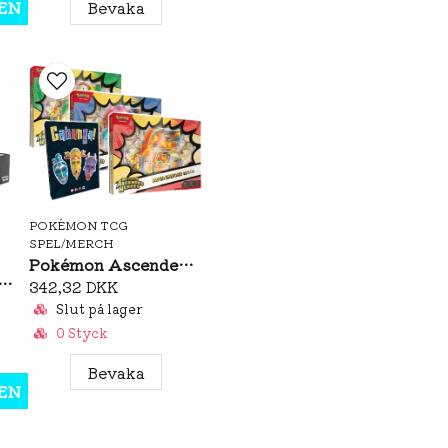
EN
Bevaka
POKÉMON TCG
SPEL/MERCH
Pokémon Ascended Heroes Mega Ex Box + Cabanga
h! Rarity Collection 5 Booster Box
342,32 DKK
Slut på lager
0 Styck
Bevaka
EN