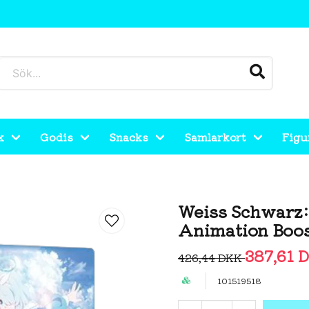
k
Godis
Snacks
Samlarkort
Figu
ation Booster Box (Japansk)
Weiss Schwarz:
Animation Boos
387,61 
426,44 DKK
101519518