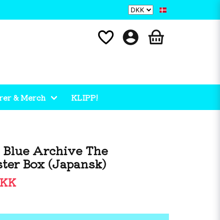
rer & Merch
KLIPP!
 Blue Archive The
ter Box (Japansk)
DKK