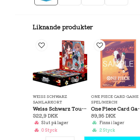
Liknande produkter
WEISS SCHWARZ
ONE PIECE CARD GAME
SAMLARKORT
SPEL/MERCH
Weiss Schwarz Touhou-Project Black and White Lotus Land Booster Box (JP)
One Piece Card Game Official 
322,9 DKK
89,95 DKK
Slut på lager
Finns i lager
0 Styck
2 Styck