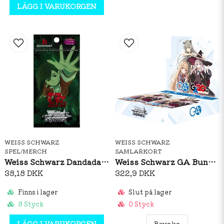
LÄGG I VARUKORGEN
WEISS SCHWARZ
WEISS SCHWARZ
SPEL/MERCH
SAMLARKORT
Weiss Schwarz Dandadan Vol.2 Booster Pack
Weiss Schwarz GA Bunko Booster Box (JP)
38,18 DKK
322,9 DKK
Finns i lager
Slut på lager
8 Styck
0 Styck
LÄGG I VARUKORGEN
Bevaka