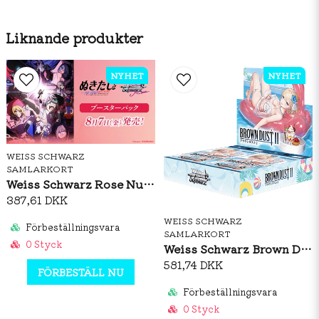
Liknande produkter
NYHET
NYHET
WEISS SCHWARZ
SAMLARKORT
Weiss Schwarz Rose Nukitashi The Animation Booster Box (JP)
387,61 DKK
WEISS SCHWARZ
Förbeställningsvara
SAMLARKORT
0 Styck
Weiss Schwarz Brown Dust 2 Booster Box (JP)
581,74 DKK
FÖRBESTÄLL NU
Förbeställningsvara
0 Styck