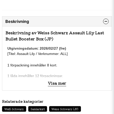
Beskrivning
Beskrivning av Weiss Schwarz Assault Lily Last
Bullet Booster Box (JP)
Utgivningsdatum: 2026/02/27 (fre)
[Titel: Assault Lily / Verknummer: ALL]
1 förpackning innehåller 8 kort.
1 låda innehåller 12 förpackningar.
Visa mer
Antal korttyper (planerade): 100 normala typer + över 100
parallella typer.
Relaterade kategorier
Weiß Schwarz
Samlarkort
Weiss Schwarz (JP)