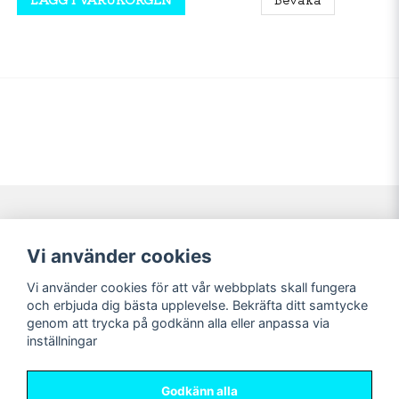
Navigering
Mitt konto
Vi använder cookies
Köpvillkor
Logga in
Vi använder cookies för att vår webbplats skall fungera
Nyheter!
Registrera dig
och erbjuda dig bästa upplevelse. Bekräfta ditt samtycke
Förbeställning
Glömt lösenord?
genom att trycka på godkänn alla eller anpassa via
inställningar
Sociala medier
Sweet Nerds
Facebook
© Copyright 2026
Godkänn alla