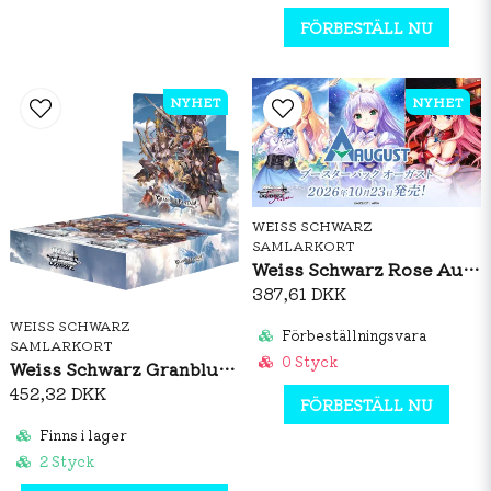
FÖRBESTÄLL NU
NYHET
NYHET
WEISS SCHWARZ
SAMLARKORT
Weiss Schwarz Rose August Booster Box (JP)
387,61 DKK
WEISS SCHWARZ
Förbeställningsvara
SAMLARKORT
0 Styck
Weiss Schwarz Granblue Fantasy Booster Box (JP)
452,32 DKK
FÖRBESTÄLL NU
Finns i lager
2 Styck