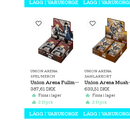
LÄGG I VARUKORGEN
LÄGG I VARUKORG
UNION ARENA
UNION ARENA
SPEL/MERCH
SAMLARKORT
Union Arena Fullmetal Alchemist Brotherhood Booster Box (JP)
Union Arena Mushoku Tens
387,61 DKK
633,51 DKK
Finns i lager
Finns i lager
2 Styck
2 Styck
LÄGG I VARUKORGEN
LÄGG I VARUKORG