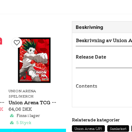
Beskrivning
Beskrivning av Union A
%
Release Date
Contents
UNION ARENA
SPEL/MERCH
ion Arena Undead Unluck Booster Box (JP)
Union Arena TCG Official Card Sleeves: Hunter X Hunter
KK
64,06 DKK
Finns i lager
Relaterade kategorier
5 Styck
Union Arena (JP)
Samlarkort