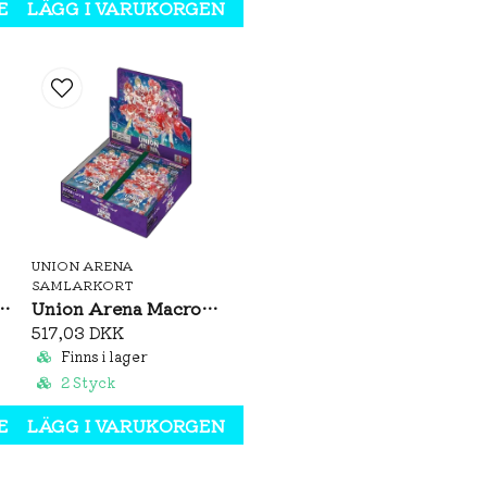
EN
LÄGG I VARUKORGEN
Rarity
UNION ARENA
SAMLARKORT
ei: Jobless Reincarnation Booster Box (JP)
Union Arena Macross Series Vol. 2 Booster Box (JP)
517,03 DKK
Finns i lager
2 Styck
EN
LÄGG I VARUKORGEN