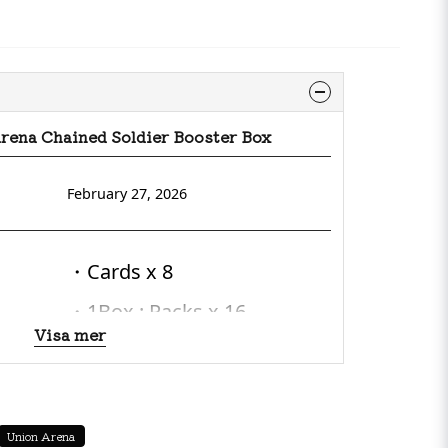
rena Chained Soldier Booster Box
February 27, 2026
・Cards x 8
・1Box : Packs x 16
Visa mer
・SR (Super Rare) : 11 types
・R (Rare) : 12 types
Union Arena