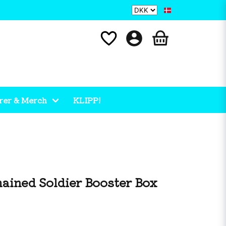
rer & Merch
KLIPP!
ained Soldier Booster Box