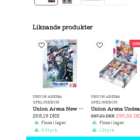
Liknande produkter
-25
UNION ARENA
UNION ARENA
SPEL/MERCH
SPEL/MERCH
Union Arena New Card Selection Blue Lock -Episode Nagi- Promo Cards
Un
258,19 DKK
290,55 D
387,61 DKK
Finns i lager
Finns i lager
3 Styck
1 Styck