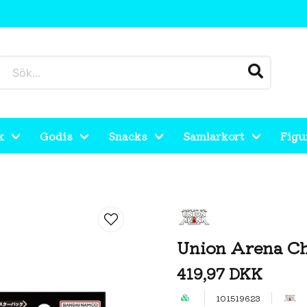
k
Godis
Snacks
Samlarkort
Figu
Box
Union Arena Ch
419,97 DKK
101519623