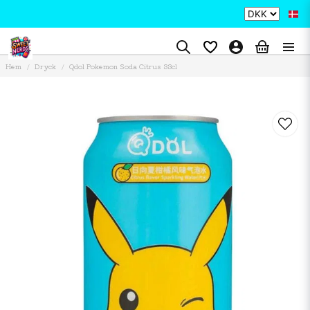
Hem
Dryck
Qdol Pokemon Soda Citrus 33cl