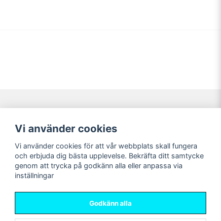
Navigering
Mitt konto
Vi använder cookies
Köpvillkor
Logga in
Vi använder cookies för att vår webbplats skall fungera
Nyheter!
Registrera dig
och erbjuda dig bästa upplevelse. Bekräfta ditt samtycke
Förbeställning
Glömt lösenord?
genom att trycka på godkänn alla eller anpassa via
inställningar
Sociala medier
Sweet Nerds
Facebook
© Copyright 2026
Godkänn alla
Instagram