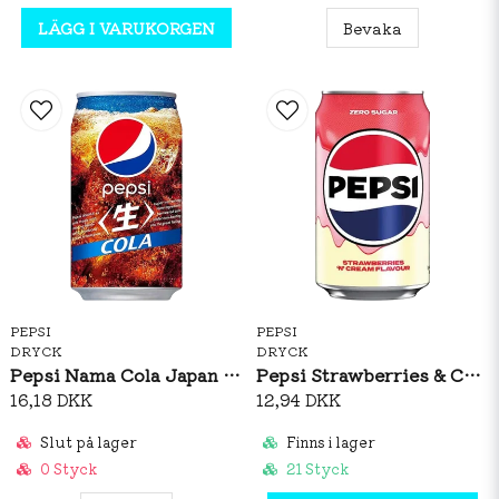
LÄGG I VARUKORGEN
Bevaka
PEPSI
PEPSI
DRYCK
DRYCK
Pepsi Nama Cola Japan 340ml
Pepsi Strawberries & Cream 330ml
16,18 DKK
12,94 DKK
Slut på lager
Finns i lager
0 Styck
21 Styck