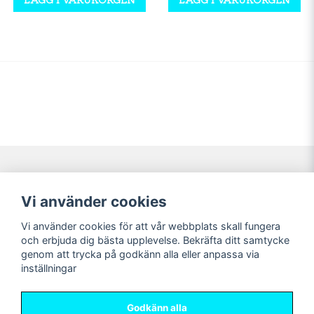
Navigering
Mitt konto
Vi använder cookies
Köpvillkor
Logga in
Vi använder cookies för att vår webbplats skall fungera
Nyheter!
Registrera dig
och erbjuda dig bästa upplevelse. Bekräfta ditt samtycke
Förbeställning
Glömt lösenord?
genom att trycka på godkänn alla eller anpassa via
inställningar
Sociala medier
Sweet Nerds
Facebook
© Copyright 2026
Godkänn alla