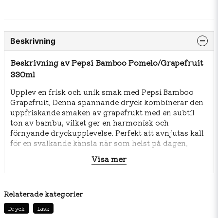
Beskrivning
Beskrivning av Pepsi Bamboo Pomelo/Grapefruit
330ml
Upplev en frisk och unik smak med Pepsi Bamboo
Grapefruit. Denna spännande dryck kombinerar den
uppfriskande smaken av grapefrukt med en subtil
ton av bambu, vilket ger en harmonisk och
förnyande dryckupplevelse. Perfekt att avnjutas kall
för en svalkande känsla när som helst på dagen.
Visa mer
Innehållsförteckning:
Kolsyrat vatten, socker, syra
(citronsyra), naturliga aromer (grapefrukt, bambu),
färgämne (karamell E150d), konserveringsmedel
(kaliumsorbat), koffein.
Relaterade kategorier
Dryck
Läsk