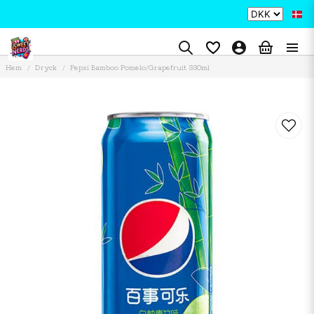
Hem
Dryck
Pepsi Bamboo Pomelo/Grapefruit 330ml