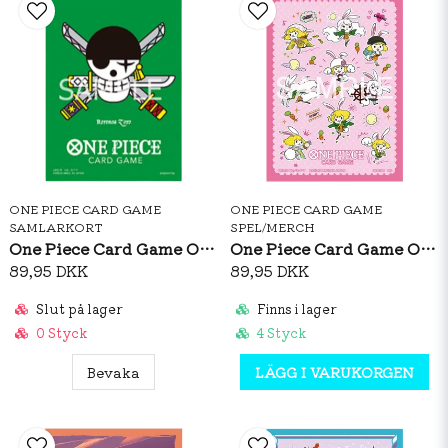
ONE PIECE CARD GAME
ONE PIECE CARD GAME
SAMLARKORT
SPEL/MERCH
One Piece Card Game Official Sleeves: Premium Matte Roronoa Zoro
One Piece Card Game Official Sleeves: Carrot Vol.5
89,95 DKK
89,95 DKK
Slut på lager
Finns i lager
0 Styck
4 Styck
Bevaka
LÄGG I VARUKORGEN