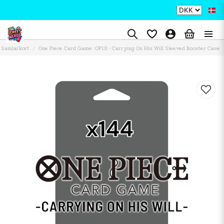
Samlarkort
One Piece Card Game: OP13 - Carrying On His Will Sleeved Booster Case