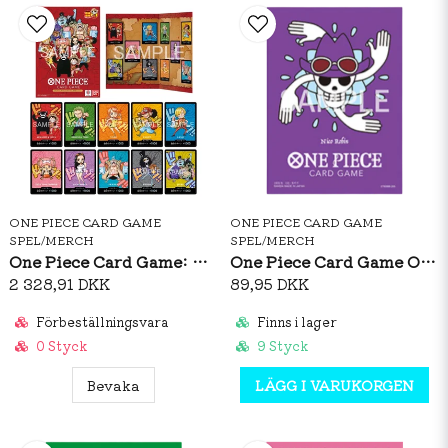
ONE PIECE CARD GAME
ONE PIECE CARD GAME
SPEL/MERCH
SPEL/MERCH
One Piece Card Game: Premium Card Collection Kumamoto Special
One Piece Card Game Official Sleeves: Premium Matte Nico Robin
2 328,91 DKK
89,95 DKK
Förbeställningsvara
Finns i lager
0 Styck
9 Styck
Bevaka
LÄGG I VARUKORGEN