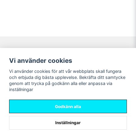
Navigering
Mitt konto
Vi använder cookies
Köpvillkor
Logga in
Vi använder cookies för att vår webbplats skall fungera
Nyheter!
Registrera dig
och erbjuda dig bästa upplevelse. Bekräfta ditt samtycke
Förbeställning
Glömt lösenord?
genom att trycka på godkänn alla eller anpassa via
inställningar
Sociala medier
Sweet Nerds
Facebook
© Copyright 2026
Godkänn alla
Instagram
Inställningar