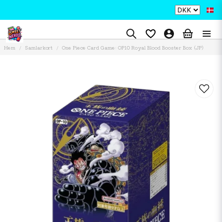
Hem
Samlarkort
One Piece Card Game: OP10 Royal Blood Booster Box (JP)