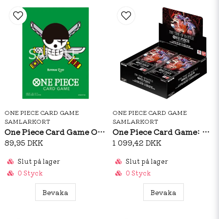
ONE PIECE CARD GAME
ONE PIECE CARD GAME
SAMLARKORT
SAMLARKORT
One Piece Card Game Official Sleeves: Premium Matte Roronoa Zoro
One Piece Card Game: OP16 The Time Of Battle Booster Box (ENG)
89,95 DKK
1 099,42 DKK
Slut på lager
Slut på lager
0 Styck
0 Styck
Bevaka
Bevaka