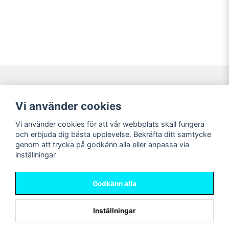
Navigering
Mitt konto
Vi använder cookies
Köpvillkor
Logga in
Vi använder cookies för att vår webbplats skall fungera
Nyheter!
Registrera dig
och erbjuda dig bästa upplevelse. Bekräfta ditt samtycke
Förbeställning
Glömt lösenord?
genom att trycka på godkänn alla eller anpassa via
inställningar
Sociala medier
Sweet Nerds
Facebook
© Copyright 2026
Godkänn alla
Instagram
Inställningar