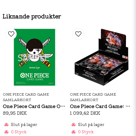
Liknande produkter
ONE PIECE CARD GAME
ONE PIECE CARD GAME
SAMLARKORT
SAMLARKORT
One Piece Card Game Official Sleeves: Premium Matte Roronoa Zoro
One Piece Card Game: OP16 The Time Of Battle Booster Box (ENG)
89,95 DKK
1 099,42 DKK
Slut på lager
Slut på lager
0 Styck
0 Styck