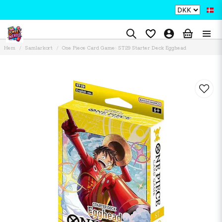
Hem
Samlarkort
One Piece Card Game: ST29 Starter Deck Egghead