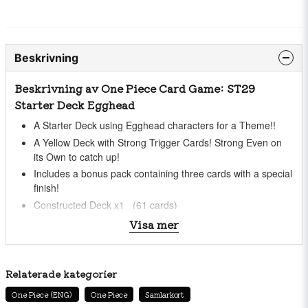
Beskrivning
Beskrivning av One Piece Card Game: ST29
Starter Deck Egghead
A Starter Deck using Egghead characters for a Theme!!
A Yellow Deck with Strong Trigger Cards! Strong Even on
its Own to catch up!
Includes a bonus pack containing three cards with a special
finish!
Constructed Deck x1 (61 cards)
Playsheet x1
Visa mer
Promotion Pack x1 (3 cards)
Relaterade kategorier
One Piece (ENG)
One Piece
Samlarkort