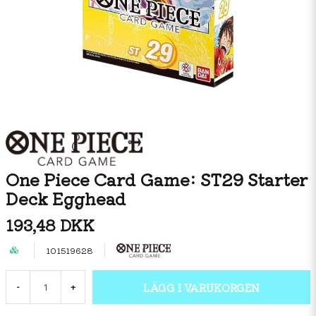
One Piece Card Game: ST29 Starter
Deck Egghead
193,48 DKK
101519628
LÄGG I VARUKORGEN
-
+