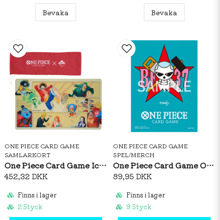
Bevaka
Bevaka
ONE PIECE CARD GAME
ONE PIECE CARD GAME
SAMLARKORT
SPEL/MERCH
One Piece Card Game Ichiban Kuji Playmat
One Piece Card Game Official Sleeves: Premium Matte Franky
452,32 DKK
89,95 DKK
Finns i lager
Finns i lager
2 Styck
9 Styck