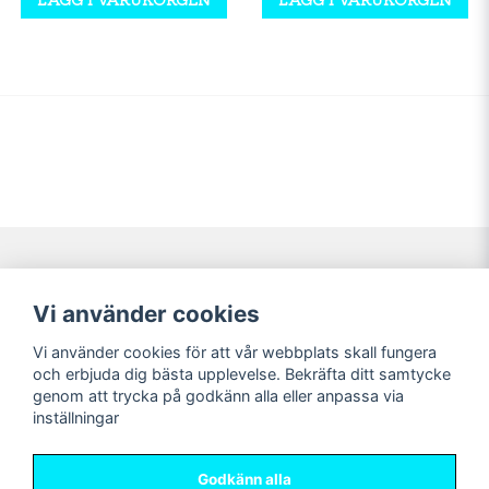
Navigering
Mitt konto
Vi använder cookies
Köpvillkor
Logga in
Vi använder cookies för att vår webbplats skall fungera
Nyheter!
Registrera dig
och erbjuda dig bästa upplevelse. Bekräfta ditt samtycke
Förbeställning
Glömt lösenord?
genom att trycka på godkänn alla eller anpassa via
inställningar
Sociala medier
Sweet Nerds
Facebook
© Copyright 2026
Godkänn alla