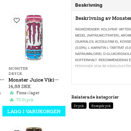
Beskrivning
Beskrivning av Monster
INGREDIENSER: KOLSYRAT VATTEN,
MEDEL (NATRIUMCITRATER), AROM
(SUKRALOS, ACESULFAM K), KONS
(0,03%), L-KARNITIN L-TARTRAT (0,0
NATRIUMKLORID, D-GLUKORONOLA
KOFFEINHALT. REKOMMENDERAS E
PERSONER SOM ÄR KÄNSLIGA FÖR KO
MONSTER
DRYCK
onster Rehab Green Tea 458ml
Monster Juice Viking Berry 500ml
14,88 DKK
a
Finns i lager
Relaterade kategorier
70 Styck
Dryck
Energidryck
LÄGG I VARUKORGEN