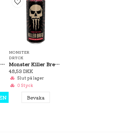
MONSTER
DRYCK
Monster Ultra Vice Guava 473ml
Monster Killer Brew Loca Moca 437ml
48,53 DKK
Slut på lager
0 Styck
EN
Bevaka