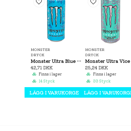
MONSTER
MONSTER
DRYCK
DRYCK
Monster Ultra Blue Hawaiian 473ml
42,71 DKK
25,24 DKK
Finns i lager
Finns i lager
14 Styck
33 Styck
LÄGG I VARUKORGEN
LÄGG I VARUKORG