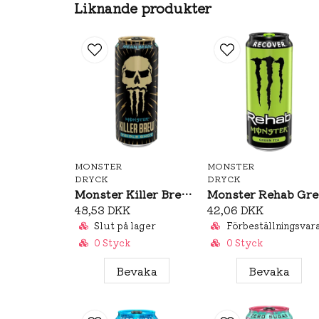
Liknande produkter
MONSTER
MONSTER
DRYCK
DRYCK
Monster Killer Brew Mean Bean 437ml
M
48,53 DKK
42,06 DKK
Slut på lager
Förbeställningsvar
0 Styck
0 Styck
Bevaka
Bevaka