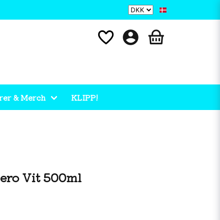
rer & Merch
KLIPP!
Zero Vit 500ml