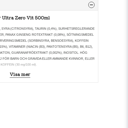
 Ultra Zero Vit 500ml
 SYRA (CITRONSYRA), TAURIN (0,4%), SURHETSREGLERANDE
ER, PANAX GINSENG ROTEXTRAKT (0,08%), SÖTNINGSMEDEL
ERVERINGSMEDEL (SORBINSYRA, BENSOESYRA), KOFFEIN
15%), VITAMINER (NIACIN (B3), PANTOTENSYRA (B5), B6, B12),
KTON, GUARANAFRÖEXTRAKT (0,002%), INOSITOL. HÖG
J FÖR BARN OCH GRAVIDA ELLER AMMANDE KVINNOR, ELLER
FFEIN (30 mg/100 ml).
Visa mer