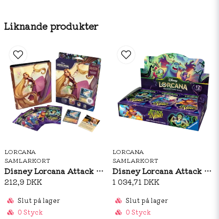
Varför välja detta pack?
Introducerar nya teman och karaktärs‑typer –
Liknande produkter
perfekt för dig som vill expandera din lek i nya
riktningar.
En spännande öppning varje gång – chansen till foil
och sällsynta kort gör packen värdefulla.
Särskilt lämplig för samlare som vill ligga i framkant
med nyutgåvor.
LORCANA
LORCANA
SAMLARKORT
SAMLARKORT
Disney Lorcana Attack of The Vine Collection Starter Set
Disney Lorcana Attack of The Vine Booster Box
212,9 DKK
1 034,71 DKK
Slut på lager
Slut på lager
0 Styck
0 Styck