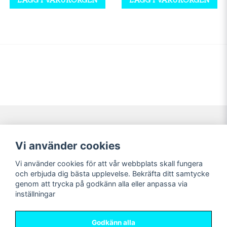
Navigering
Mitt konto
Vi använder cookies
Köpvillkor
Logga in
Vi använder cookies för att vår webbplats skall fungera
Nyheter!
Registrera dig
och erbjuda dig bästa upplevelse. Bekräfta ditt samtycke
Förbeställning
Glömt lösenord?
genom att trycka på godkänn alla eller anpassa via
inställningar
Sociala medier
Sweet Nerds
Facebook
© Copyright 2026
Godkänn alla