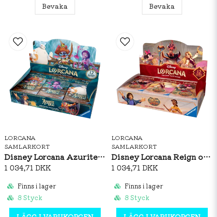
Bevaka
Bevaka
LORCANA
LORCANA
SAMLARKORT
SAMLARKORT
Disney Lorcana Azurite Sea Booster Box
Disney Lorcana Reign of Jafar Booster Box
1 034,71 DKK
1 034,71 DKK
Finns i lager
Finns i lager
8 Styck
8 Styck
LÄGG I VARUKORGEN
LÄGG I VARUKORGEN