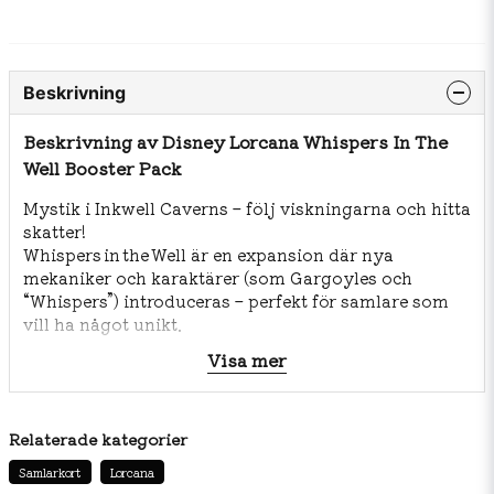
Beskrivning
Beskrivning av Disney Lorcana Whispers In The
Well Booster Pack
Mystik i Inkwell Caverns – följ viskningarna och hitta
skatter!
Whispers in the Well är en expansion där nya
mekaniker och karaktärer (som Gargoyles och
“Whispers”) introduceras – perfekt för samlare som
vill ha något unikt.
Visa mer
🔹 Innehåll per Booster Pack:
12 slumpvalda kort: 6 vanliga, 3 ovanliga, 2 sällsynta
eller högre, 1 foilkort.
Relaterade kategorier
Lanseringsdatum: ca 14 november 2025.
Samlarkort
Lorcana