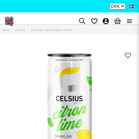
Hem
Dryck
Celsius Citron Lime 355ml