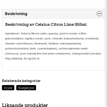
Beskrivning
Beskrivning av Celsius Citron Lime 355ml
Ingredienser: Kolsyrat filtrerat vatten, guarana, grönt te extrakt, koffein,
glukuronolakton, ingefära extrakt, taurin, mineraler (kalciumkarbonat, kromklorid),
vitaminer (askorbinsyra, nikotinamid, riboflavin, kalciumpantotenat,
pyridoxinhydroklorid, biotin, cyanokobalamin), surhetsreglerande medel
(citronsyra), arom (naturlig lime med andra smakämnen), sötningsmedel (sukralos).
Hög koffeinhalt. 56 mg/100 ml.
Relaterade kategorier
Dryck
Energidryck
Liknande produkter