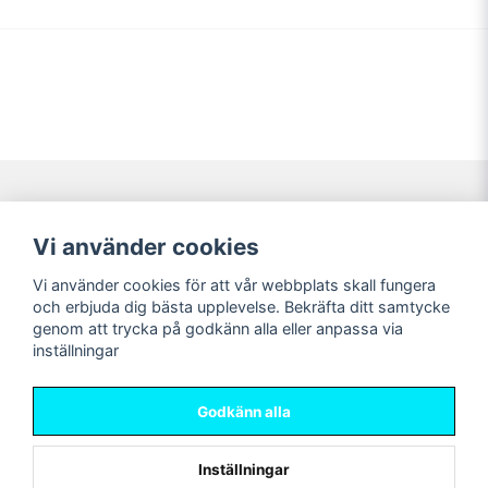
Navigering
Mitt konto
Vi använder cookies
Köpvillkor
Logga in
Vi använder cookies för att vår webbplats skall fungera
Nyheter!
Registrera dig
och erbjuda dig bästa upplevelse. Bekräfta ditt samtycke
Förbeställning
Glömt lösenord?
genom att trycka på godkänn alla eller anpassa via
inställningar
Sociala medier
Sweet Nerds
Facebook
© Copyright 2026
Godkänn alla
Instagram
Inställningar