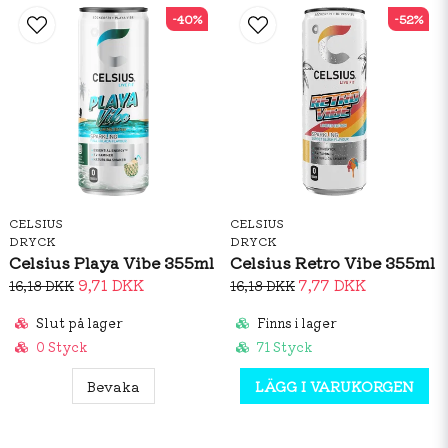
-40%
-52%
CELSIUS
CELSIUS
DRYCK
DRYCK
Celsius Playa Vibe 355ml
Celsius Retro Vibe 355ml
9,71 DKK
7,77 DKK
16,18 DKK
16,18 DKK
Slut på lager
Finns i lager
0 Styck
71 Styck
Bevaka
LÄGG I VARUKORGEN