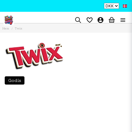
Hem
Twix
Godis