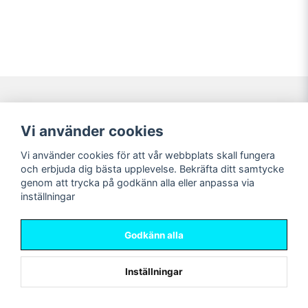
Navigering
Mitt konto
Vi använder cookies
Köpvillkor
Logga in
Vi använder cookies för att vår webbplats skall fungera
Nyheter!
Registrera dig
och erbjuda dig bästa upplevelse. Bekräfta ditt samtycke
Förbeställning
Glömt lösenord?
genom att trycka på godkänn alla eller anpassa via
inställningar
Sociala medier
Sweet Nerds
Facebook
© Copyright 2026
Godkänn alla
Instagram
Inställningar
Powered by Nyehandel AB