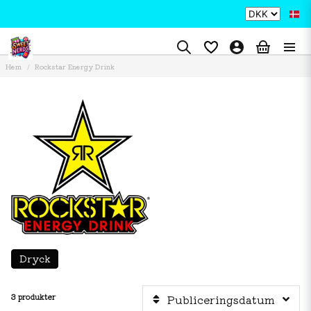
Hem
Rockstar Energy Drink
Dryck
3 produkter
Publiceringsdatum