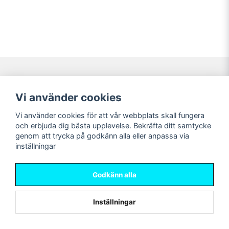
Navigering
Mitt konto
Vi använder cookies
Köpvillkor
Logga in
Vi använder cookies för att vår webbplats skall fungera
Nyheter!
Registrera dig
och erbjuda dig bästa upplevelse. Bekräfta ditt samtycke
Förbeställning
Glömt lösenord?
genom att trycka på godkänn alla eller anpassa via
inställningar
Sociala medier
Sweet Nerds
Facebook
© Copyright 2026
Godkänn alla
Instagram
Inställningar
Powered by Nyehandel AB