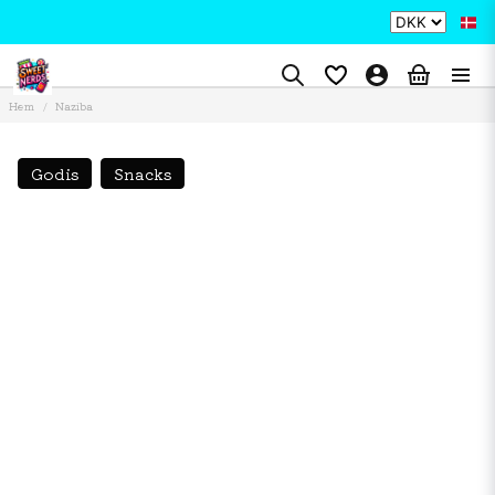
Hem
Naziba
Godis
Snacks