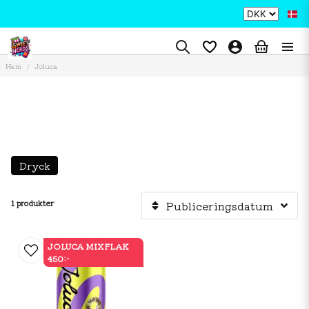
Hem
Joluca
Dryck
1 produkter
Publiceringsdatum
JOLUCA MIXFLAK
450:-