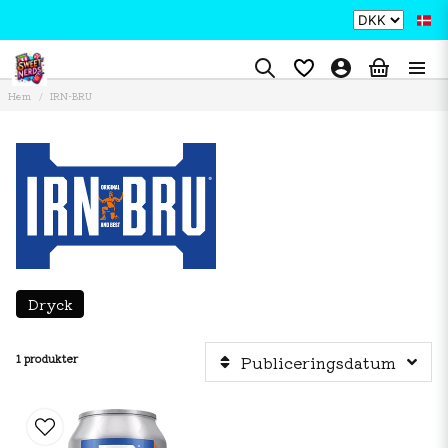
Hem
IRN-BRU
Dryck
1 produkter
Publiceringsdatum