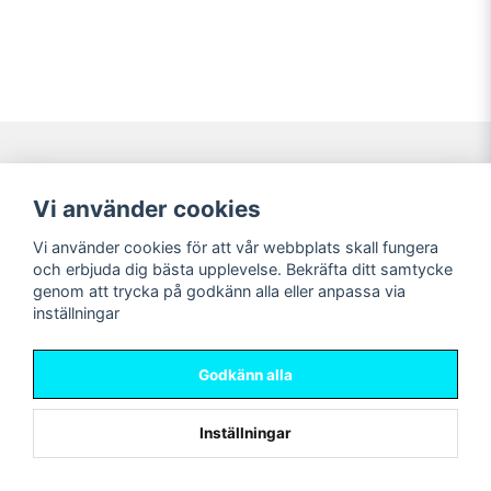
Navigering
Mitt konto
Vi använder cookies
Köpvillkor
Logga in
Vi använder cookies för att vår webbplats skall fungera
Nyheter!
Registrera dig
och erbjuda dig bästa upplevelse. Bekräfta ditt samtycke
Förbeställning
Glömt lösenord?
genom att trycka på godkänn alla eller anpassa via
inställningar
Sociala medier
Sweet Nerds
Facebook
© Copyright 2026
Godkänn alla
Instagram
Inställningar
Powered by Nyehandel AB