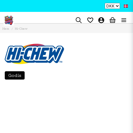
Hem
Hi-Chew
Godis