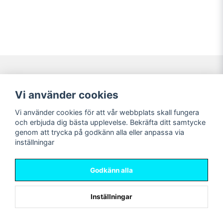
Navigering
Mitt konto
Vi använder cookies
Köpvillkor
Logga in
Vi använder cookies för att vår webbplats skall fungera
Nyheter!
Registrera dig
och erbjuda dig bästa upplevelse. Bekräfta ditt samtycke
Förbeställning
Glömt lösenord?
genom att trycka på godkänn alla eller anpassa via
inställningar
Sociala medier
Sweet Nerds
Facebook
© Copyright 2026
Godkänn alla
Instagram
Inställningar
Powered by Nyehandel AB