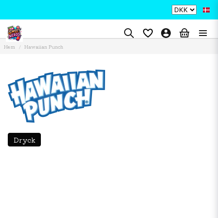
Hem
Hawaiian Punch
Dryck