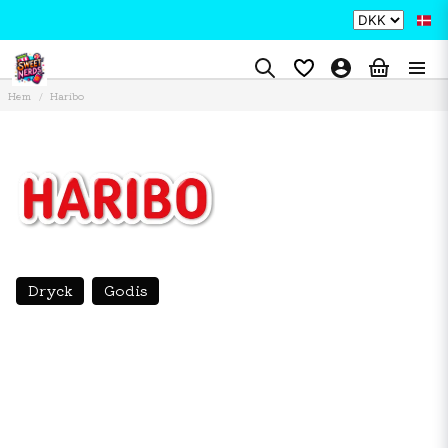
Hem
Haribo
Dryck
Godis