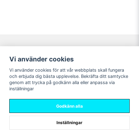
Navigering
Mitt konto
Vi använder cookies
Köpvillkor
Logga in
Vi använder cookies för att vår webbplats skall fungera
Nyheter!
Registrera dig
och erbjuda dig bästa upplevelse. Bekräfta ditt samtycke
Förbeställning
Glömt lösenord?
genom att trycka på godkänn alla eller anpassa via
inställningar
Sociala medier
Sweet Nerds
Facebook
© Copyright 2026
Godkänn alla
Instagram
Inställningar
Powered by Nyehandel AB