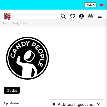
Hem
Candy People
Godis
2 produkter
Publiceringsdatum