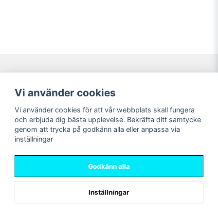
Navigering
Mitt konto
Vi använder cookies
Köpvillkor
Logga in
Vi använder cookies för att vår webbplats skall fungera
Nyheter!
Registrera dig
och erbjuda dig bästa upplevelse. Bekräfta ditt samtycke
Förbeställning
Glömt lösenord?
genom att trycka på godkänn alla eller anpassa via
inställningar
Sociala medier
Sweet Nerds
Facebook
© Copyright 2026
Godkänn alla
Instagram
Inställningar
Powered by Nyehandel AB